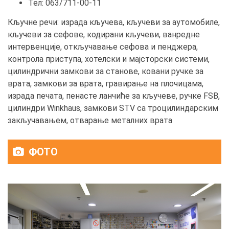
Тел: 063/711-00-11
Кључне речи: израда кључева, кључеви за аутомобиле,
кључеви за сефове, кодирани кључеви, ванредне
интервенције, откључавање сефова и пенджера,
контрола приступа, хотелски и мајсторски системи,
цилиндрични замкови за станове, ковани ручке за
врата, замкови за врата, гравирање на плочицама,
израда печата, пенасте ланчиће за кључеве, ручке FSB,
цилиндри Winkhaus, замкови STV са троцилиндарским
закључавањем, отварање металних врата
ФОТО