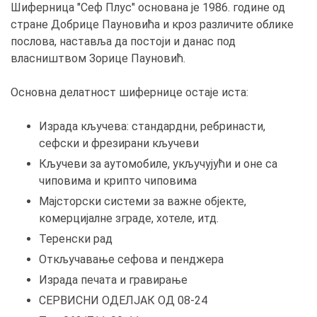
Шиферница "Сеф Плус" основана је 1986. године од
стране Добрице Пауновића и кроз различите облике
послова, наставља да постоји и данас под
власништвом Зорице Пауновић.
Основна делатност шифернице остаје иста:
Израда кључева: стандардни, ребринасти,
сефски и фрезирани кључеви
Кључеви за аутомобиле, укључујући и оне са
чиповима и крипто чиповима
Мајсторски системи за важне објекте,
комерцијалне зграде, хотеле, итд.
Теренски рад
Откључавање сефова и пенджера
Израда печата и гравирање
СЕРВИСНИ ОДЕЛЈАК ОД 08-24