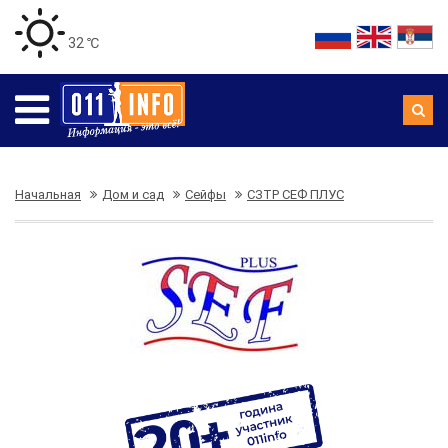
32 ℃
Начальная
Дом и сад
Сейфы
СЗТР СЕФ ПЛУС