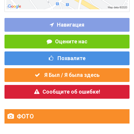
Навигация
Оцените нас
Похвалите
Я Был / Я была здесь
Сообщите об ошибке!
ФОТО