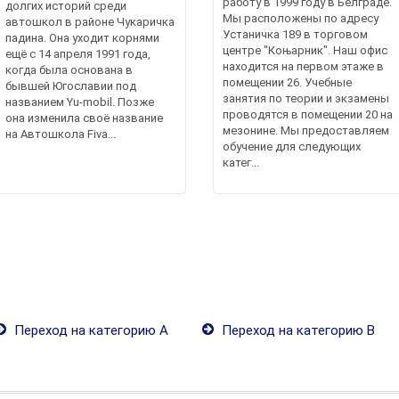
работу в 1999 году в Белграде.
долгих историй среди
Мы расположены по адресу
автошкол в районе Чукаричка
Устаничка 189 в торговом
падина. Она уходит корнями
центре "Коњарник". Наш офис
ещё с 14 апреля 1991 года,
находится на первом этаже в
когда была основана в
помещении 26. Учебные
бывшей Югославии под
занятия по теории и экзамены
названием Yu-mobil. Позже
проводятся в помещении 20 на
она изменила своё название
мезонине. Мы предоставляем
на Автошкола Fiva...
обучение для следующих
катег...
Переход на категорию А
Переход на категорию В