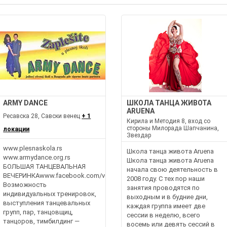
ARMY DANCE
ШКОЛА ТАНЦА ЖИВОТА
ARUENA
Ресавска 28, Савски венец
+ 1
Кирила и Методия 8, вход со
стороны Милорада Шапчанина,
локации
Звездар
www.plesnaskola.rs
Школа танца живота Aruena
www.armydance.org.rs
Школа танца живота Aruena
БОЛЬШАЯ ТАНЦЕВАЛЬНАЯ
начала свою деятельность в
ВЕЧЕРИНКАwww.facebook.com/velikaplesnazurka
2008 году. С тех пор наши
Возможность
занятия проводятся по
индивидуальных тренировок,
выходным и в будние дни,
выступления танцевальных
каждая группа имеет две
групп, пар, танцовщиц,
сессии в неделю, всего
танцоров, тимбилдинг —
восемь или девять сессий в