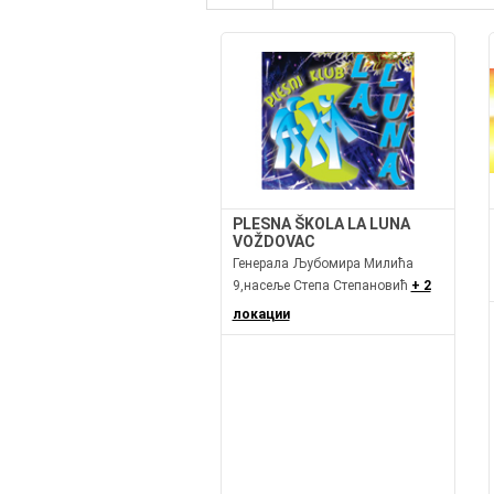
PLESNA ŠKOLA LA LUNA
VOŽDOVAC
Генерала Љубомира Милића
9,насеље Степа Степановић
+ 2
локации