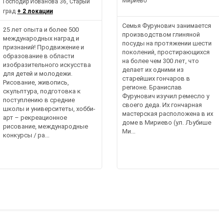
Мириево
Господир Йованова 36, Старый
град
+ 2 локации
Семья Фурунович занимается
25 лет опыта и более 500
производством глиняной
международных наград и
посуды на протяжении шести
признаний! Продвижение и
поколений, простирающихся
образование в области
на более чем 300 лет, что
изобразительного искусства
делает их одними из
для детей и молодежи.
старейших гончаров в
Рисование, живопись,
регионе. Бранислав
скульптура, подготовка к
Фурунович изучил ремесло у
поступлению в средние
своего деда. Их гончарная
школы и университеты, хобби-
мастерская расположена в их
арт – рекреационное
доме в Мириево (ул. Љубише
рисование, международные
Ми...
конкурсы / ра...