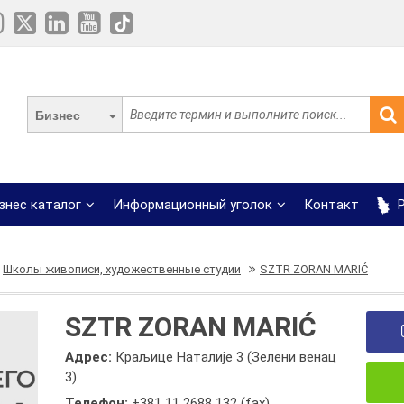
Бизнес
знес каталог
Информационный уголок
Контакт
Р
Школы живописи, художественные студии
SZTR ZORAN MARIĆ
SZTR ZORAN MARIĆ
Адрес:
Краљице Наталије 3 (Зелени венац
3)
Телефон:
+381 11 2688 132 (fax)