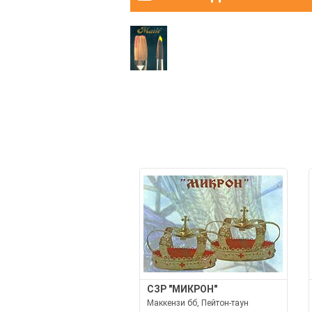
СЗР "МИКРОН"
Маккензи бб, Пейтон-таун