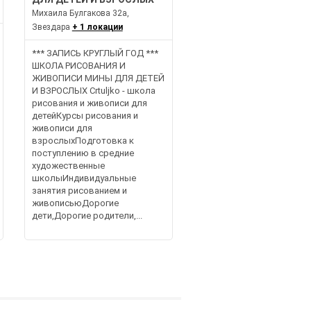
Михаила Булгакова 32а,
Звездара
+ 1 локации
*** ЗАПИСЬ КРУГЛЫЙ ГОД ***
ШКОЛА РИСОВАНИЯ И
ЖИВОПИСИ МИНЫ ДЛЯ ДЕТЕЙ
И ВЗРОСЛЫХ Crtuljko - школа
рисования и живописи для
детейКурсы рисования и
живописи для
взрослыхПодготовка к
поступлению в средние
художественные
школыИндивидуальные
занятия рисованием и
живописьюДорогие
дети,Дорогие родители,...