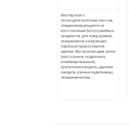
Мастерская с
пятьюдесятилетним опытом,
специализирующаяся на
изготовлении богослужебных
предметов для нужд храмов,
священников и верующих
Сербской православной
церкви. Мы производим свечи
(настольные, подвесные,
комбинированные),
прелатские кандила, царские
кандила, ручные кадильницы,
священнические...