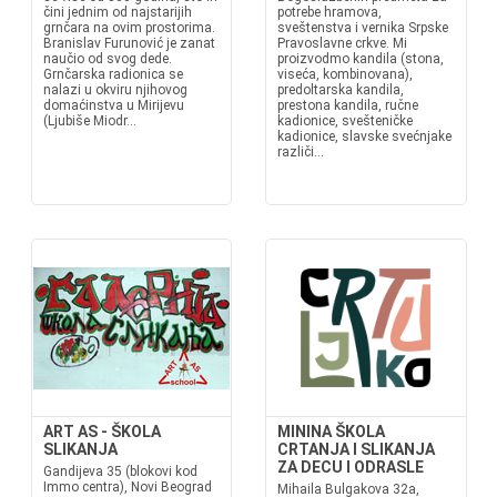
čini jednim od najstarijih
potrebe hramova,
grnčara na ovim prostorima.
sveštenstva i vernika Srpske
Branislav Furunović je zanat
Pravoslavne crkve. Mi
naučio od svog dede.
proizvodmo kandila (stona,
Grnčarska radionica se
viseća, kombinovana),
nalazi u okviru njihovog
predoltarska kandila,
domaćinstva u Mirijevu
prestona kandila, ručne
(Ljubiše Miodr...
kadionice, svešteničke
kadionice, slavske svećnjake
različi...
ART AS - ŠKOLA
MININA ŠKOLA
SLIKANJA
CRTANJA I SLIKANJA
ZA DECU I ODRASLE
Gandijeva 35 (blokovi kod
Immo centra), Novi Beograd
Mihaila Bulgakova 32a,