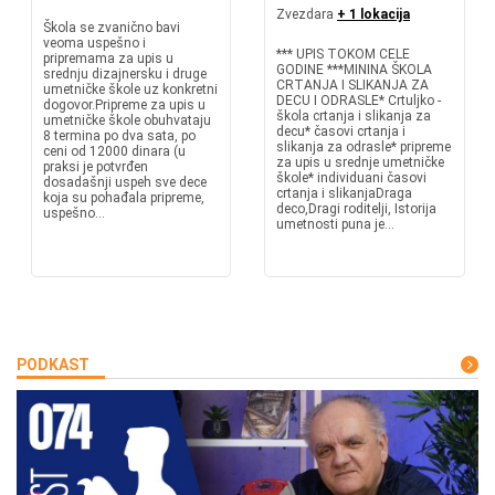
Zvezdara
+ 1 lokacija
Škola se zvanično bavi
veoma uspešno i
*** UPIS TOKOM CELE
pripremama za upis u
GODINE ***MININA ŠKOLA
srednju dizajnersku i druge
CRTANJA I SLIKANJA ZA
umetničke škole uz konkretni
DECU I ODRASLE* Crtuljko -
dogovor.Pripreme za upis u
škola crtanja i slikanja za
umetničke škole obuhvataju
decu* časovi crtanja i
8 termina po dva sata, po
slikanja za odrasle* pripreme
ceni od 12000 dinara (u
za upis u srednje umetničke
praksi je potvrđen
škole* individuani časovi
dosadašnji uspeh sve dece
crtanja i slikanjaDraga
koja su pohađala pripreme,
deco,Dragi roditelji, Istorija
uspešno...
umetnosti puna je...
PODKAST