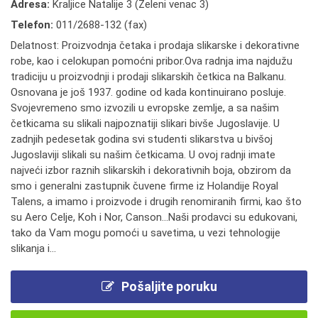
Adresa:
Kraljice Natalije 3 (Zeleni venac 3)
Telefon:
011/2688-132 (fax)
Delatnost: Proizvodnja četaka i prodaja slikarske i dekorativne
robe, kao i celokupan pomoćni pribor.Ova radnja ima najdužu
tradiciju u proizvodnji i prodaji slikarskih četkica na Balkanu.
Osnovana je još 1937. godine od kada kontinuirano posluje.
Svojevremeno smo izvozili u evropske zemlje, a sa našim
četkicama su slikali najpoznatiji slikari bivše Jugoslavije. U
zadnjih pedesetak godina svi studenti slikarstva u bivšoj
Jugoslaviji slikali su našim četkicama. U ovoj radnji imate
najveći izbor raznih slikarskih i dekorativnih boja, obzirom da
smo i generalni zastupnik čuvene firme iz Holandije Royal
Talens, a imamo i proizvode i drugih renomiranih firmi, kao što
su Aero Celje, Koh i Nor, Canson...Naši prodavci su edukovani,
tako da Vam mogu pomoći u savetima, u vezi tehnologije
slikanja i...
Pošaljite poruku