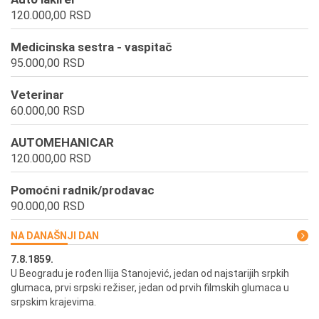
120.000,00 RSD
Medicinska sestra - vaspitač
95.000,00 RSD
Veterinar
60.000,00 RSD
AUTOMEHANICAR
120.000,00 RSD
Pomoćni radnik/prodavac
90.000,00 RSD
NA DANAŠNJI DAN
7.8.1859.
7.
U Beogradu je rođen Ilija Stanojević, jedan od najstarijih srpkih
U 
glumaca, prvi srpski režiser, jedan od prvih filmskih glumaca u
re
srpskim krajevima.