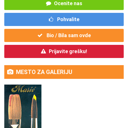
Ocenite nas
Pohvalite
Bio / Bila sam ovde
Prijavite grešku!
MESTO ZA GALERIJU