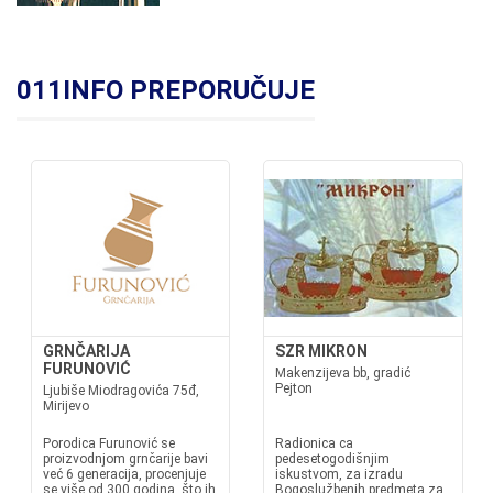
011INFO PREPORUČUJE
GRNČARIJA
SZR MIKRON
FURUNOVIĆ
Makenzijeva bb, gradić
Pejton
Ljubiše Miodragovića 75đ,
Mirijevo
Porodica Furunović se
Radionica ca
proizvodnjom grnčarije bavi
pedesetogodišnjim
već 6 generacija, procenjuje
iskustvom, za izradu
se više od 300 godina, što ih
Bogoslužbenih predmeta za