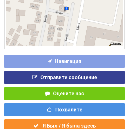
Навигация
Отправите сообщение
Оцените нас
Похвалите
Я Был / Я была здесь