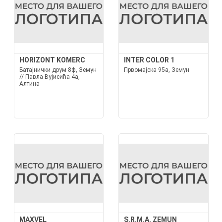
HORIZONT KOMERC
INTER COLOR 1
Батајнички друм 8ф, Земун
Првомајска 95а, Земун
// Павла Вујисића 4а,
Алтина
MAXVEL
S.R.M.A. ZEMUN