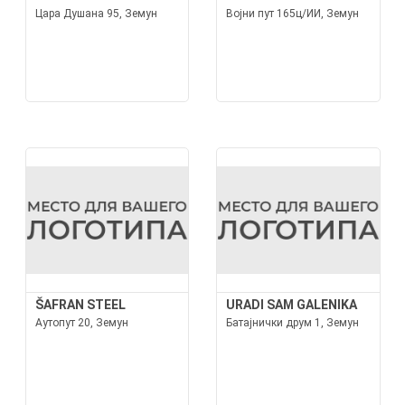
Цара Душана 95, Земун
Војни пут 165ц/ИИ, Земун
ŠAFRAN STEEL
URADI SAM GALENIKA
Аутопут 20, Земун
Батајнички друм 1, Земун