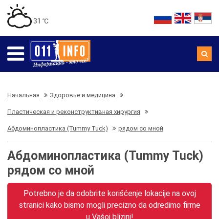
31 ℃
Начальная
Здоровье и медицина
Пластическая и реконструктивная хирургия
Абдоминопластика (Tummy Tuck)
рядом со мной
Абдоминопластика (Tummy Tuck)
рядом со мной
Potrebno je da odobrite korišćenje lokacije na ovoj
stranici kako bismo mogli precizno da odredimo firme
u Vašoj blizini!