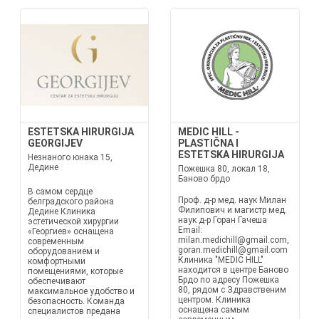
ESTETSKA HIRURGIJA
MEDIC HILL -
GEORGIJEV
PLASTIČNA I
ESTETSKA HIRURGIJA
Незнаного юнака 15,
Дедине
Пожешка 80, локал 18,
Баново брдо
В самом сердце
Проф. д-р мед. наук Милан
белградского района
Филипович и магистр мед.
Дедине Клиника
наук д-р Горан Гачеша
эстетической хирургии
Email:
«Георгиев» оснащена
milan.medichill@gmail.com,
современным
goran.medichill@gmail.com
оборудованием и
Клиника "MEDIC HILL"
комфортными
находится в центре Баново
помещениями, которые
Брдо по адресу Пожешка
обеспечивают
80, рядом с Здравственим
максимальное удобство и
центром. Клиника
безопасность. Команда
оснащена самым
специалистов предана