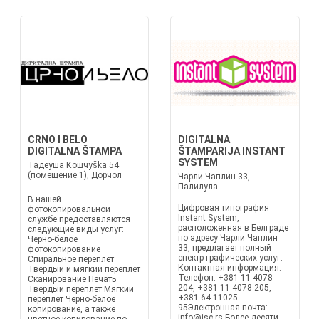
CRNO I BELO
DIGITALNA
DIGITALNA ŠTAMPA
ŠTAMPARIJA INSTANT
SYSTEM
Тадеуша Кошчуška 54
(помещение 1), Дорчол
Чарли Чаплин 33,
Палилула
В нашей
Цифровая типография
фотокопировальной
Instant System,
службе предоставляются
расположенная в Белграде
следующие виды услуг:
по адресу Чарли Чаплин
Черно-белое
33, предлагает полный
фотокопирование
спектр графических услуг.
Спиральное переплёт
Контактная информация:
Твёрдый и мягкий переплёт
Телефон: +381 11 4078
Сканирование Печать
204, +381 11 4078 205,
Твёрдый переплёт Мягкий
+381 64 11025
переплёт Черно-белое
95Электронная почта:
копирование, а также
info@isc.rs Более десяти