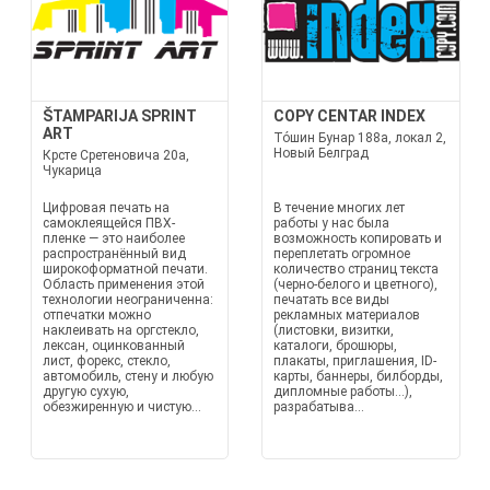
ŠTAMPARIJA SPRINT
COPY CENTAR INDEX
ART
То́шин Бунар 188a, локал 2,
Новый Белград
Крсте Сретеновича 20а,
Чукарица
Цифровая печать на
В течение многих лет
самоклеящейся ПВХ-
работы у нас была
пленке — это наиболее
возможность копировать и
распространённый вид
переплетать огромное
широкоформатной печати.
количество страниц текста
Область применения этой
(черно-белого и цветного),
технологии неограниченна:
печатать все виды
отпечатки можно
рекламных материалов
наклеивать на оргстекло,
(листовки, визитки,
лексан, оцинкованный
каталоги, брошюры,
лист, форекс, стекло,
плакаты, приглашения, ID-
автомобиль, стену и любую
карты, баннеры, билборды,
другую сухую,
дипломные работы...),
обезжиренную и чистую...
разрабатыва...