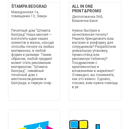
ŠTAMPA BEOGRAD
ALL IN ONE
PRINT&PROMO
Македонская 1а,
помещение 13, Земун
Деспотовачка 56б,
Вишничка Баня
Печатный дом "Штампа
Нужна быстрая и
Београд" Наша миссия —
качественная печать?
воплотить идеи наших
Решили брендиовать ваш
клиентов в жизнь, находя
магазин и униформу для
способы печати на любых
сотрудников? Разработали
материалах, в любой
уникальную упаковку,
форме и размере. Таким
промо-стенд или
образом, любой предмет
рекламную табличку?
может стать рекламным
Поздравляем с
материалом. "Штампа
креативностью и
Београд", семейный
вложениями в маркетинг!
печатный дом с
Очевидно, вы понимаете,
местонахождением в
как это важно. Однако,
Белграде, в первую очер...
похоже, вам нужна помощь
в ре...