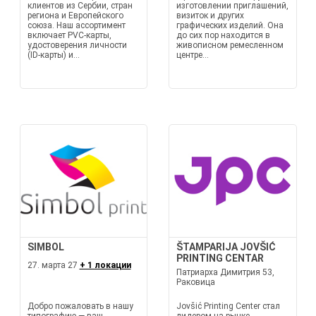
клиентов из Сербии, стран
изготовлении приглашений,
региона и Европейского
визиток и других
союза. Наш ассортимент
графических изделий. Она
включает PVC-карты,
до сих пор находится в
удостоверения личности
живописном ремесленном
(ID-карты) и...
центре...
SIMBOL
ŠTAMPARIJA JOVŠIĆ
PRINTING CENTAR
27. марта 27
+ 1 локации
Патриарха Димитрия 53,
Раковица
Добро пожаловать в нашу
Jovšić Printing Center стал