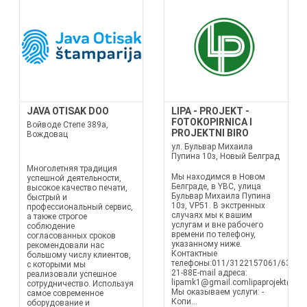
JAVA OTISAK DOO
LIPA - PROJEKT -
FOTOKOPIRNICA I
Войводе Степе 389а,
PROJEKTNI BIRO
Вождовац
ул. Бульвар Михаила
Пупина 10з, Новый Белград
Многолетняя традиция
Мы находимся в Новом
успешной деятельности,
Белграде, в YBC, улица
высокое качество печати,
Бульвар Михаила Пупина
быстрый и
10з, VP51. В экстренных
профессиональный сервис,
случаях мы к вашим
а также строгое
услугам и вне рабочего
соблюдение
времени по телефону,
согласованных сроков
указанному ниже.
рекомендовали нас
Контактные
большому числу клиентов,
телефоны:011/3122157061/631-
с которыми мы
21-88E-mail адреса:
реализовали успешное
lipamk1@gmail.comlipaprojekt@gm
сотрудничество. Используя
Мы оказываем услуги: -
самое современное
Копи...
оборудование и