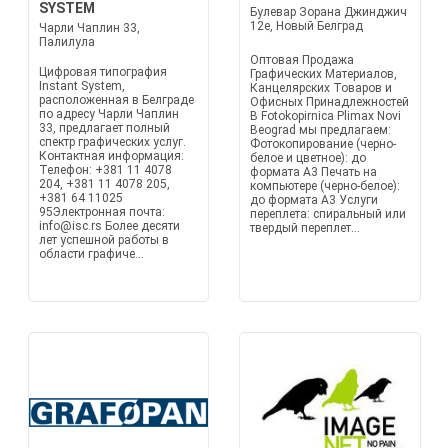
SYSTEM
Булевар Зорана Джинджич
12e, Новый Белград
Чарли Чаплин 33,
Палилула
Оптовая Продажа
Цифровая типография
Графических Материалов,
Instant System,
Канцелярских Товаров и
расположенная в Белграде
Офисных Принадлежностей
по адресу Чарли Чаплин
В Fotokopirnica Plimax Novi
33, предлагает полный
Beograd мы предлагаем:
спектр графических услуг.
Фотокопирование (черно-
Контактная информация:
белое и цветное): до
Телефон: +381 11 4078
формата A3 Печать на
204, +381 11 4078 205,
компьютере (черно-белое):
+381 64 11025
до формата A3 Услуги
95Электронная почта:
переплета: спиральный или
info@isc.rs Более десяти
твердый переплет...
лет успешной работы в
области графиче...