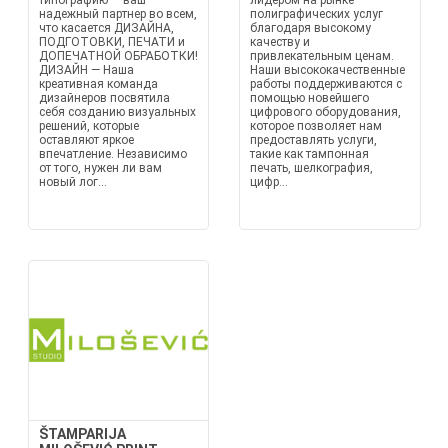
типографию — ваш
лидером на рынке
надежный партнер во всем,
полиграфических услуг
что касается ДИЗАЙНА,
благодаря высокому
ПОДГОТОВКИ, ПЕЧАТИ и
качеству и
ДОПЕЧАТНОЙ ОБРАБОТКИ!
привлекательным ценам.
ДИЗАЙН — Наша
Наши высококачественные
креативная команда
работы поддерживаются с
дизайнеров посвятила
помощью новейшего
себя созданию визуальных
цифрового оборудования,
решений, которые
которое позволяет нам
оставляют яркое
предоставлять услуги,
впечатление. Независимо
такие как тампонная
от того, нужен ли вам
печать, шелкография,
новый лог...
цифр...
ŠTAMPARIJA