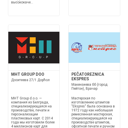
высококаче...
MHT GROUP DOO
PEČATOREZNICA
EKSPRES
Доситеева 27/1 Дорћол
Макензиева бб (город
Пейтон), Врачар
MHT Group d.o.o. —
Мастерская по
компания из Белграда,
изготовлению штампов
специализирующаяся на
"Ekspres" была основана в
производстве, печати и
1972 году как небольшая
персонализации
ремесленная мастерская,
пластиковых карт. С 2014
специализирующаяся на
года мы изготовили более
производстве штампов,
4 миллионов карт для
офсетной печати и ручном