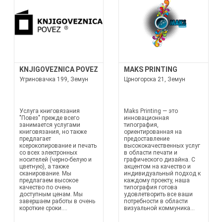
KNJIGOVEZNICA POVEZ
MAKS PRINTING
Угриновачка 199, Земун
Црногорска 21, Земун
Услуга книговязания
Maks Printing — это
"Повез" прежде всего
инновационная
занимается услугами
типография,
книговязания, но также
ориентированная на
предлагает
предоставление
ксерокопирование и печать
высококачественных услуг
со всех электронных
в области печати и
носителей (черно-белую и
графического дизайна. С
цветную), а также
акцентом на качество и
сканирование. Мы
индивидуальный подход к
предлагаем высокое
каждому проекту, наша
качество по очень
типография готова
доступным ценам. Мы
удовлетворить все ваши
завершаем работы в очень
потребности в области
короткие сроки....
визуальной коммуника...