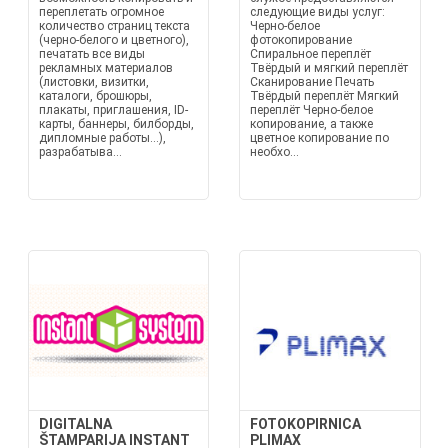
переплетать огромное
следующие виды услуг:
количество страниц текста
Черно-белое
(черно-белого и цветного),
фотокопирование
печатать все виды
Спиральное переплёт
рекламных материалов
Твёрдый и мягкий переплёт
(листовки, визитки,
Сканирование Печать
каталоги, брошюры,
Твёрдый переплёт Мягкий
плакаты, приглашения, ID-
переплёт Черно-белое
карты, баннеры, билборды,
копирование, а также
дипломные работы...),
цветное копирование по
разрабатыва...
необхо...
DIGITALNA
FOTOKOPIRNICA
ŠTAMPARIJA INSTANT
PLIMAX