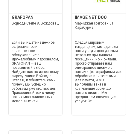
GRAFOPAN
IMAGE NET DOO
Војводе Степе 8, Вождовац
Мариджан Грегоран 81,
Карабурма
Если вы ищете надежное,
Следуя мировым
эффективное и
тенденциям, мы сделали
качественное
наши услуги доступными
обслуживание с
не только при личном
дружелюбным персоналом,
посещении, но и онлайн.
GRAFOPAN — ваш
Просто отправьте нам
правильный выбор.
электронное письмо с
Найдите нас по известному
вашими фотографиями для
адресу: улица Войводе
обработки или текстами
Степе 8, и убедитесь сами,
для печати, и мы
почему мы успешно
выполним заказ в
работаем уже столько лет.
кратчайшие сроки до
Присоединяйтесь к числу
вашего визита. Мы
наших многочисленных
предлагаем следующие
довольных кли...
услуги: Ст...