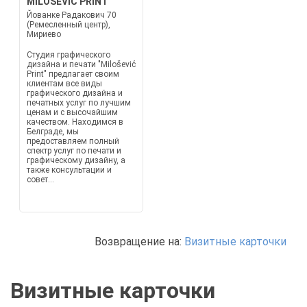
MILOŠEVIĆ PRINT
Йованке Радакович 70
(Ремесленный центр),
Мириево
Студия графического
дизайна и печати "Milošević
Print" предлагает своим
клиентам все виды
графического дизайна и
печатных услуг по лучшим
ценам и с высочайшим
качеством. Находимся в
Белграде, мы
предоставляем полный
спектр услуг по печати и
графическому дизайну, а
также консультации и
совет...
Возвращение на:
Визитные карточки
Визитные карточки