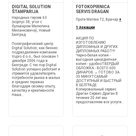
DIGITAL SOLUTION
FOTOKOPIRNICA
ŠTAMPARIJA
SERVIS DRAGAN
Народных героев 63
Проте Матехе 72, Врачар
+
(корпус 38, угол с
бульваром Милютина
1 локации
Миланковича), Новый
Белград
АКЦИЯ ПО
ИЗГОТОВЛЕНИЮ
Полиграфический центр
ДИПЛОМНЫХ И ДРУГИХ
Digital Solution, как бизнес-
ДИПЛОМНЫХ РАБОТ!!!
подразделение компании
Черно-белая копия -
Vupro d.o.o., был основан 1
выгодная ценаЦветная
декабря 2006 года в
копия - удобноТВЕРДЫЙ
Белграде. С тех пор Digital
ОБЛОЖКА - ВСЕГО 600
Solution успешно работает и
ДИНАРОВ → ГОТОВО ЗА
стремится удовлетворять
35 МИНУТСАМЫЙ
потребности рынка в малых
ДОСТУПНЫЙ И БЫСТРЫЙ
и средних тиражах
В БЕЛГРАДЕ.
благодаря своему опыту,
Копировальный сервис
качеству и креативности.
Драган Сервис Драган В
Наша...
течение 20 лет мы
предоставляем все услуги...