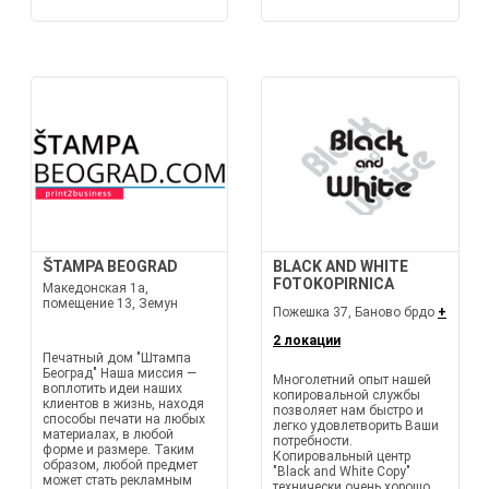
ŠTAMPA BEOGRAD
BLACK AND WHITE
FOTOKOPIRNICA
Македонская 1а,
помещение 13, Земун
Пожешка 37, Баново брдо
+
2 локации
Печатный дом "Штампа
Београд" Наша миссия —
Многолетний опыт нашей
воплотить идеи наших
копировальной службы
клиентов в жизнь, находя
позволяет нам быстро и
способы печати на любых
легко удовлетворить Ваши
материалах, в любой
потребности.
форме и размере. Таким
Копировальный центр
образом, любой предмет
"Black and White Copy"
может стать рекламным
технически очень хорошо