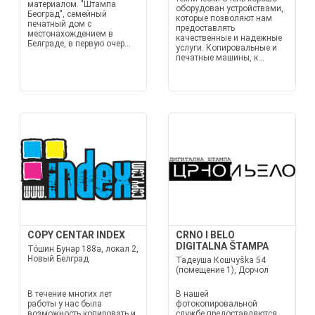
материалом. "Штампа
оборудован устройствами,
Београд", семейный
которые позволяют нам
печатный дом с
предоставлять
местонахождением в
качественные и надежные
Белграде, в первую очер...
услуги. Копировальные и
печатные машины, к...
COPY CENTAR INDEX
CRNO I BELO
DIGITALNA ŠTAMPA
То́шин Бунар 188a, локал 2,
Новый Белград
Тадеуша Кошчуška 54
(помещение 1), Дорчол
В течение многих лет
В нашей
работы у нас была
фотокопировальной
возможность копировать и
службе предоставляются