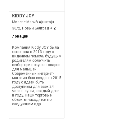
KIDDY JOY
Милеве Марић Ајнштајн
36/2, Новый Белград
+ 2
локации
Компания Kiddy JOY была
основана в 2013 году с
видением помочь будущим
родителям облегчить
выбор при покупке товаров
для малышей.
Современный интернет-
магазин был создан в 2015
году с идеей быть
доступным для всех 24
часа в сутки, каждый день
в году. Наши торговые
объекты находятся по
следующим адр...