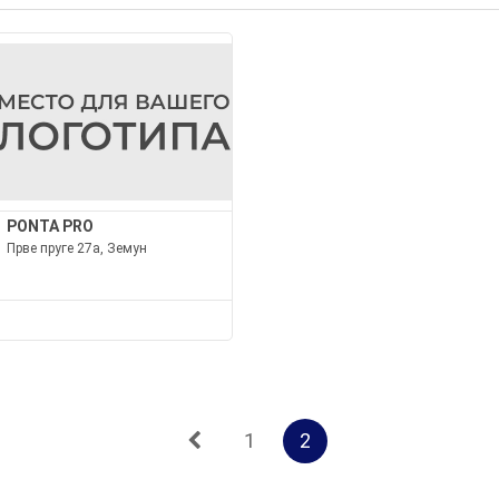
PONTA PRO
Прве пруге 27а, Земун
1
2