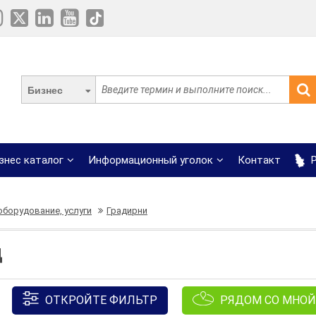
Бизнес
знес каталог
Информационный уголок
Контакт
Р
борудование, услуги
Градирни
д
ОТКРОЙТЕ ФИЛЬТР
РЯДОМ СО МНОЙ