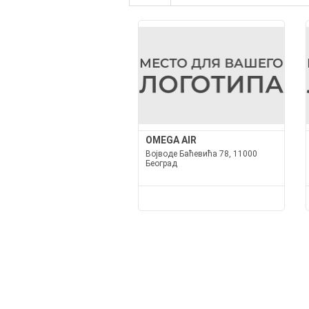
OMEGA AIR
Војводе Баћевића 78, 11000
Београд