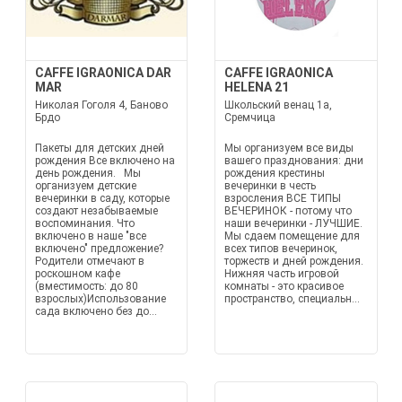
CAFFE IGRAONICA DAR
CAFFE IGRAONICA
MAR
HELENA 21
Николая Гоголя 4, Баново
Школьский венац 1а,
Брдо
Сремчица
Пакеты для детских дней
Мы организуем все виды
рождения Все включено на
вашего празднования: дни
день рождения. Мы
рождения крестины
организуем детские
вечеринки в честь
вечеринки в саду, которые
взросления ВСЕ ТИПЫ
создают незабываемые
ВЕЧЕРИНОК - потому что
воспоминания. Что
наши вечеринки - ЛУЧШИЕ.
включено в наше "все
Мы сдаем помещение для
включено" предложение?
всех типов вечеринок,
Родители отмечают в
торжеств и дней рождения.
роскошном кафе
Нижняя часть игровой
(вместимость: до 80
комнаты - это красивое
взрослых)Использование
пространство, специальн...
сада включено без до...