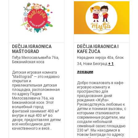
DEČIJA IGRAONICA
DEČIJA IGRAONICA I
MAŠTOGRAD
KAFE ŽUĆA
Пеђа Милосављевића 76а,
Нарадних хероја 40а, блок
Бежанийская коса
34, Нови Београд
+ 1
локации
Детская игровая комната
"Maštograd" — это недавно
открытая и
Добро пожаловать в кафе-
привлекательная детская
игровую комнату и
площадка, расположенная
пространство для
по адресу Педже
празднования дней
Милосавлевича 76а, на
рождения «Жућа».
Бежанийской косе. Этот
Руководствуясь любовью к
волшебный город
детям и понимая вызовы, с
фантазий занимает 400 м²
которыми сталкиваются
внутри и ещё 400 м² во
современные родители, мы
дворе, предоставляя детям
создали небольшой
всё необходимое для
семейный оазис площадью
качественного и весё...
230 м². Мы находимся в
Новом Белграде по адресу: