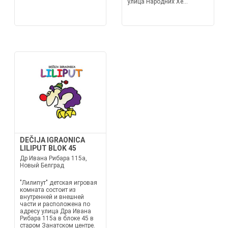
улица Народних Хе...
DEČIJA IGRAONICA
LILIPUT BLOK 45
Др Ивана Рибара 115а,
Новый Белград
"Лилипут" детская игровая
комната состоит из
внутренней и внешней
части и расположена по
адресу улица Дра Ивана
Рибара 115а в блоке 45 в
старом Занатском центре.