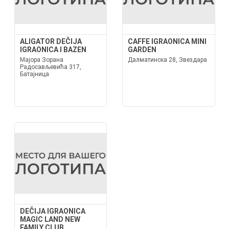
ALIGATOR DEČIJA
CAFFE IGRAONICA MINI
IGRAONICA I BAZEN
GARDEN
Мајора Зорана
Далматинска 28, Звездара
Радосављевића 317,
Батајница
DEČIJA IGRAONICA
MAGIC LAND NEW
FAMILY CLUB