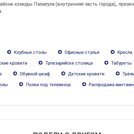
йоне комоды Палилула (внутренняя часть города),, презен
.
Клубные столы
Офисные стулья
Кресла
кие кровати
Трпезарийске столице
Табуреты
в
Oбувной шкаф
Детские кровати
Трёх
олы
Полки под телевизор
Распродажа винтажн