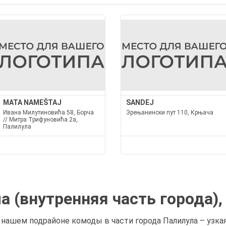
MATA NAMEŠTAJ
SANDEJ
Ивана Милутиновића 58, Борча
Зрењанински пут 110, Крњача
// Митра Трифуновића 2а,
Палилула
 (внутренняя часть города),
В нашем подрайоне комоды в части города Палилула – узк