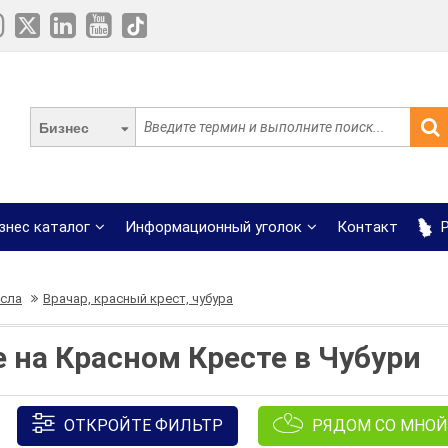
Бизнес
знес каталог
Информационный уголок
Контакт
Р
сла
Врачар, красный крест, чубура
е на Красном Кресте в Чубури
ОТКРОЙТЕ ФИЛЬТР
РЯДОМ СО МНОЙ