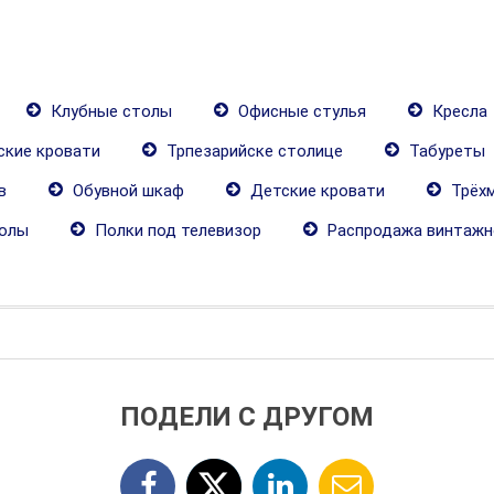
Клубные столы
Офисные стулья
Кресла
кие кровати
Трпезарийске столице
Табуреты
в
Oбувной шкаф
Детские кровати
Трёх
олы
Полки под телевизор
Распродажа винтажн
ПОДЕЛИ С ДРУГОМ