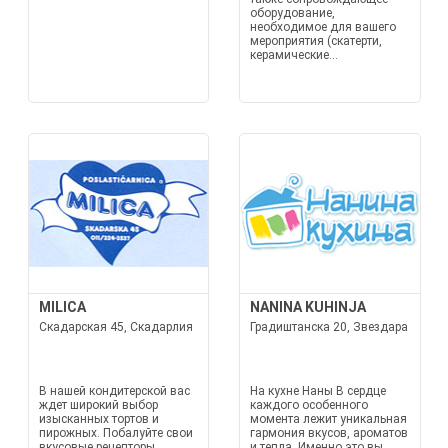
оборудование,
необходимое для вашего
мероприятия (скатерти,
керамические...
MILICA
NANINA KUHINJA
Скадарская 45, Скадарлия
Градиштанска 20, Звездара
В нашей кондитерской вас
На кухне Наны В сердце
ждет широкий выбор
каждого особенного
изысканных тортов и
момента лежит уникальная
пирожных. Побалуйте свои
гармония вкусов, ароматов
вкусовые рецепторы
и тепла. Именно это вы