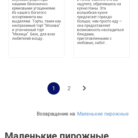
нашими бесконечно
ощутите, обратившись на
кремовыми угощениями.
кухню Наны. Эта
Из нашего богатого
волшебная кухня
ассортимента мы
предлагает гораздо
выделяем: Торты, такие как
больше, чем просто еду —
неотразимый торт "Москва"
она предоставляет
и утонченный торт
возможность насладиться
"Милица". Безе, для всех
блюдами,
любителей возду...
приготовленными с
любовью, забот...
1
2
Возвращение на:
Маленькие пирожные
Маленькие пирожные