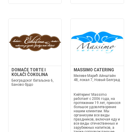
DOMAĆE TORTE I
MASSIMO CATERING
KOLAČI ČOKOLINA
Милеве Марић Айнштайн
48, локал 7, Новый Белград
Београдског батаљона 6,
Баново брдо
Кейтеринг Massimo
работает с 2006 года, на
протяжении 19 лет, принося
большое удовлетворение
нашим клиентам. Мы
организуем все виды
праздников, включая еду и
все виды отечественных и
зарубежных напитков, а
также сопровождающее