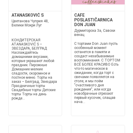
ATANASKOVIĆ S
CAFE
POSLASTIČARNICA
Цветанова Чуприя 48,
DON JUAN
Велики Мокри Луг
Дурмиторска 3а, Савски
венац
КОНДИТЕРСКАЯ
С тортами Don Juan пусть
ATANASKOVIĆ S –
особенный момент
ЗВЕЗДАРА, БЕЛГРАД
останется в памяти и
Наслаждайтесь
создаст незабываемые
домашними вкусами,
воспоминания. С ТОРТОМ
которые украшают любой
ВСЁ БОЛЕЕ КРАСИВО Есть
праздник. Пирожные
что-то магическое в
Домашние мелкие
ожидании, когда торт с
сладости, скоромное и
свечами появляется на
постное меню. Торты на
столе, и мы поём
заказ – Белград, Звездара
"счастливого дня
Праздничные торты
рождения", или когда
Свадебные торты Детские
новобрачные отрезают
торты Торты на день
первый кусочек, слащав
рожде...
нача...