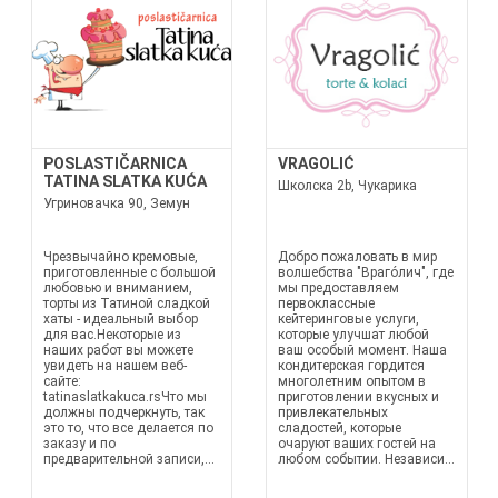
POSLASTIČARNICA
VRAGOLIĆ
TATINA SLATKA KUĆA
Школска 2b, Чукарика
Угриновачка 90, Земун
Чрезвычайно кремовые,
Добро пожаловать в мир
приготовленные с большой
волшебства "Враго́лич", где
любовью и вниманием,
мы предоставляем
торты из Татиной сладкой
первоклассные
хаты - идеальный выбор
кейтеринговые услуги,
для вас.Некоторые из
которые улучшат любой
наших работ вы можете
ваш особый момент. Наша
увидеть на нашем веб-
кондитерская гордится
сайте:
многолетним опытом в
tatinaslatkakuca.rsЧто мы
приготовлении вкусных и
должны подчеркнуть, так
привлекательных
это то, что все делается по
сладостей, которые
заказу и по
очаруют ваших гостей на
предварительной записи,...
любом событии. Независи...