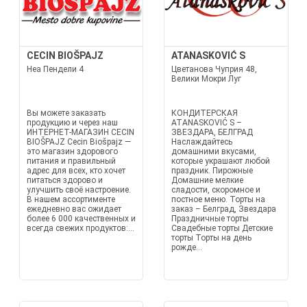
CECIN BIOŠPAJZ
ATANASKOVIĆ S
Неа Пендели 4
Цветанова Чуприя 48,
Велики Мокри Луг
Вы можете заказать
КОНДИТЕРСКАЯ
продукцию и через наш
ATANASKOVIĆ S –
ИНТЕРНЕТ-МАГАЗИН CECIN
ЗВЕЗДАРА, БЕЛГРАД
BIOŠPAJZ Cecin Biošpajz —
Наслаждайтесь
это магазин здорового
домашними вкусами,
питания и правильный
которые украшают любой
адрес для всех, кто хочет
праздник. Пирожные
питаться здорово и
Домашние мелкие
улучшить своё настроение.
сладости, скоромное и
В нашем ассортименте
постное меню. Торты на
ежедневно вас ожидает
заказ – Белград, Звездара
более 6 000 качественных и
Праздничные торты
всегда свежих продуктов:...
Свадебные торты Детские
торты Торты на день
рожде...