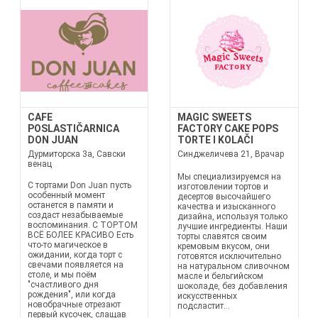
CAFE
MAGIC SWEETS
POSLASTIČARNICA
FACTORY CAKE POPS
DON JUAN
TORTE I KOLAČI
Дурмиторска 3а, Савски
Синджеличева 21, Врачар
венац
Мы специализируемся на
С тортами Don Juan пусть
изготовлении тортов и
особенный момент
десертов высочайшего
останется в памяти и
качества и изысканного
создаст незабываемые
дизайна, используя только
воспоминания. С ТОРТОМ
лучшие ингредиенты. Наши
ВСЁ БОЛЕЕ КРАСИВО Есть
торты славятся своим
что-то магическое в
кремовым вкусом, они
ожидании, когда торт с
готовятся исключительно
свечами появляется на
на натуральном сливочном
столе, и мы поём
масле и бельгийском
"счастливого дня
шоколаде, без добавления
рождения", или когда
искусственных
новобрачные отрезают
подсластит...
первый кусочек, слащав