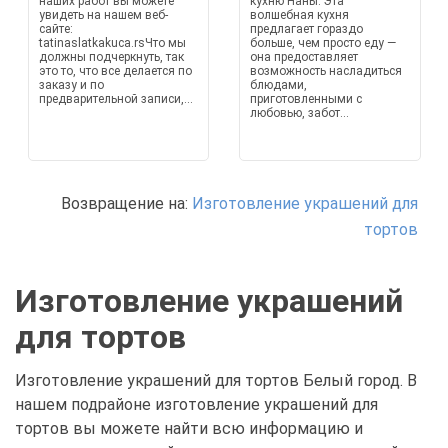
наших работ вы можете
кухню Наны. Эта
увидеть на нашем веб-
волшебная кухня
сайте:
предлагает гораздо
tatinaslatkakuca.rsЧто мы
больше, чем просто еду —
должны подчеркнуть, так
она предоставляет
это то, что все делается по
возможность насладиться
заказу и по
блюдами,
предварительной записи,...
приготовленными с
любовью, забот...
Возвращение на:
Изготовление украшений для
тортов
Изготовление украшений
для тортов
Изготовление украшений для тортов Белый город. В
нашем подрайоне изготовление украшений для
тортов вы можете найти всю информацию и