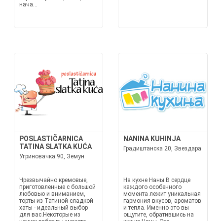
нача...
POSLASTIČARNICA
NANINA KUHINJA
TATINA SLATKA KUĆA
Градиштанска 20, Звездара
Угриновачка 90, Земун
Чрезвычайно кремовые,
На кухне Наны В сердце
приготовленные с большой
каждого особенного
любовью и вниманием,
момента лежит уникальная
торты из Татиной сладкой
гармония вкусов, ароматов
хаты - идеальный выбор
и тепла. Именно это вы
для вас.Некоторые из
ощутите, обратившись на