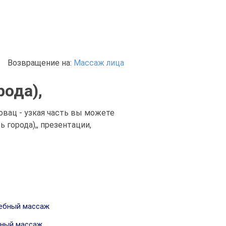
Возвращение на:
Массаж лица
ода),
овац - узкая часть вы можете
города),, презентации,
ебный массаж
ный массаж