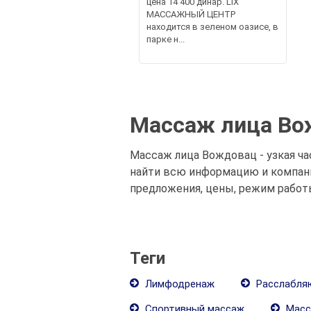
цена 14 400 динар. LIX
МАССАЖНЫЙ ЦЕНТР
находится в зеленом оазисе, в
парке н...
Массаж лица Вож
Массаж лица Вождовац - узкая ча
найти всю информацию и компании
предложения, цены, режим работ
Теги
Лимфодренаж
Расслабля
Спортивный массаж
Масс