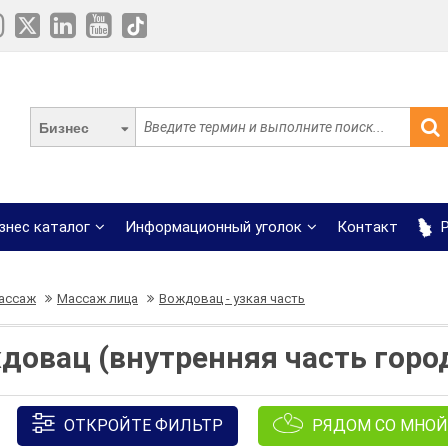
Бизнес
знес каталог
Информационный уголок
Контакт
Р
ассаж
Массаж лица
Вождовац - узкая часть
овац (внутренняя часть город
ОТКРОЙТЕ ФИЛЬТР
РЯДОМ СО МНОЙ