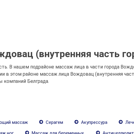
довац (внутренняя часть гор
сть. В нашем подрайоне массаж лица в части города Вожд
 в этом районе массаж лица Вождовац (внутренняя часть 
ы компаний Белграда.
ющий массаж
Серагем
Акупрессура
Леч
аж ног
Массаж для беременных.
Антицеллюлит