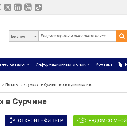
Бизнес
знес каталог
Информационный уголок
Контакт
Р
Печать на кружках
Сурчин - весь муниципалитет
х в Сурчине
ОТКРОЙТЕ ФИЛЬТР
РЯДОМ СО МНОЙ