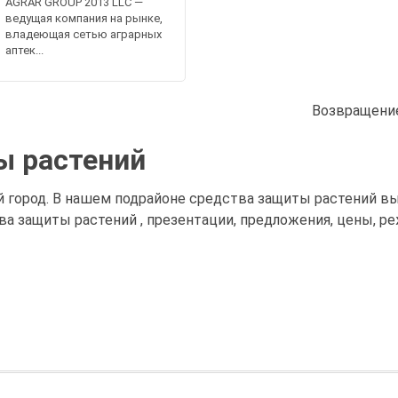
AGRAR GROUP 2013 LLC —
ведущая компания на рынке,
владеющая сетью аграрных
аптек...
Возвращение
ы растений
й город. В нашем подрайоне средства защиты растений 
ва защиты растений , презентации, предложения, цены, р