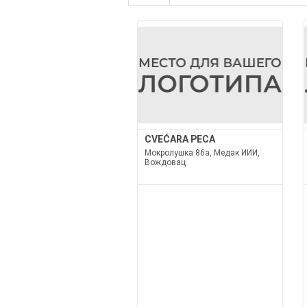
CVEĆARA PECA
Мокролушка 86а, Медак ИИИ,
Вождовац