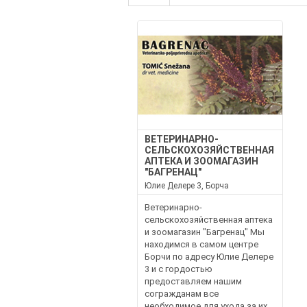
ВЕТЕРИНАРНО-
СЕЛЬСКОХОЗЯЙСТВЕННАЯ
АПТЕКА И ЗООМАГАЗИН
"БАГРЕНАЦ"
Юлие Делере 3, Борча
Ветеринарно-
сельскохозяйственная аптека
и зоомагазин "Багренац" Мы
находимся в самом центре
Борчи по адресу Юлие Делере
3 и с гордостью
предоставляем нашим
согражданам все
необходимое для ухода за их