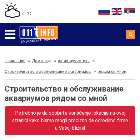
31 ℃
Начальная
Дом и сад
Аквариумистика
Строительство и обслуживание аквариумов
рядом со мной
Строительство и обслуживание
аквариумов рядом со мной
Potrebno je da odobrite korišćenje lokacije na ovoj
stranici kako bismo mogli precizno da odredimo firme
u Vašoj blizini!