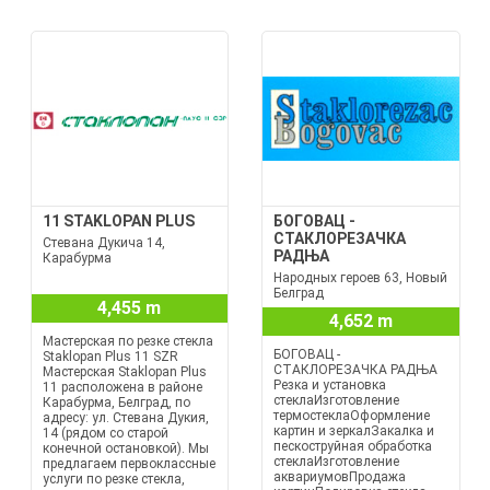
11 STAKLOPAN PLUS
БОГОВАЦ -
СТАКЛОРЕЗАЧКА
Стевана Дукича 14,
РАДЊА
Карабурма
Народных героев 63, Новый
Белград
4,455 m
4,652 m
Мастерская по резке стекла
БОГОВАЦ -
Staklopan Plus 11 SZR
СТАКЛОРЕЗАЧКА РАДЊА
Мастерская Staklopan Plus
Резка и установка
11 расположена в районе
стеклаИзготовление
Карабурма, Белград, по
термостеклаОформление
адресу: ул. Стевана Дукия,
картин и зеркалЗакалка и
14 (рядом со старой
пескоструйная обработка
конечной остановкой). Мы
стеклаИзготовление
предлагаем первоклассные
аквариумовПродажа
услуги по резке стекла,