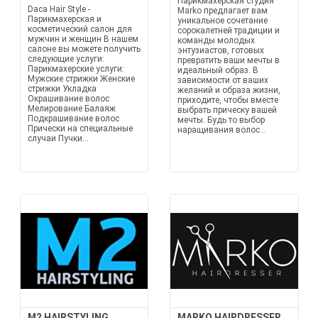
Парикмахерская студия
Daca Hair Style -
Marko предлагает вам
Парикмахерская и
уникальное сочетание
косметический салон для
сорокалетней традиции и
мужчин и женщин В нашем
команды молодых
салоне вы можете получить
энтузиастов, готовых
следующие услуги:
превратить ваши мечты в
Парикмахерские услуги:
идеальный образ. В
Мужские стрижки Женские
зависимости от ваших
стрижки Укладка
желаний и образа жизни,
Окрашивание волос
приходите, чтобы вместе
Мелирование Балаяж
выбрать прическу вашей
Подкрашивание волос
мечты. Будь то выбор
Прически на специальные
наращивания волос...
случаи Пучки...
M2 HAIRSTYLING
MARKO HAIRDRESSER