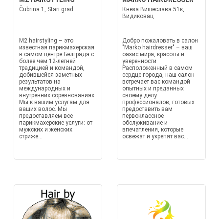
Čubrina 1, Stari grad
Кнеза Вишеслава 51к,
Видиковац
M2 hairstyling – это
Добро пожаловать в салон
известная парикмахерская
"Marko hairdresser" – ваш
в самом центре Белграда с
оазис мира, красоты и
более чем 12-летней
уверенности
традицией и командой,
Расположенный в самом
добившейся заметных
сердце города, наш салон
результатов на
встречает вас командой
международных и
опытных и преданных
внутренних соревнованиях.
своему делу
Мы к вашим услугам для
профессионалов, готовых
ваших волос. Мы
предоставить вам
предоставляем все
первоклассное
парикмахерские услуги: от
обслуживание и
мужских и женских
впечатления, которые
стриже...
освежат и укрепят вас...