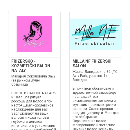
FRIZERSKO -
MILLA NF FRIZERSKI
KOZMETIČKI SALON
SALON
NATALY
Живка Давидовича 86 (TC
Aviv Park, уровень -1),
Макария Соколовича 3а/2
Звездара
(за рынком Вуле),
Сремчица
В приятной обстановке и
дружественной атмосфере
НОВОЕ В САЛОНЕ NATALY-
наслаждайтесь
N Head Spa ритуал –
эксклюзивным женским и
роскошь для волос и по-
мужским парикмахерским
настоящему королевское
салоном. Салон предлагает
наслаждение для вас
следующие услуги: Укладка
Заслуживают ли ваши
волос Стрижка
волосы и кожа головы
Окрашивание волос
глубокого детокса,
Мелирование Осветление
интенсивного увлажнения
Лечение волос Все виды
и полного расслабления? В