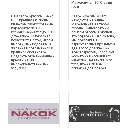
Македонская 30, Старый
град
Наш салон красоты "Be You
Салон красоты Mirami
011" предлагает своим
находится на улице
клиентам разнообразные
Македонская в Старом
парикмахерские и
городе. С многолетним
косметические услуги. Наш
опытом работы в уютной
дружелюбный персонал
атмосфере нашего салона,
позаботится о том, чтобы
мы предлагаем
выполнить каждое ваше
первоклассные процедуры
желание в современной и
для волос для женщин
приятной обстановке.
всех возрастов, используя
Подарите себе внимание и
косметику высочайшего
время с нашими
качества. Независимо от
высококачественными
того, нужна ли вам
услугами:...
прическа для повсед...