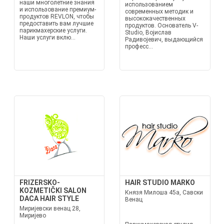
наши многолетние знания
использованием
и использование премиум-
современных методик и
продуктов REVLON, чтобы
высококачественных
предоставить вам лучшие
продуктов. Основатель V-
парикмахерские услуги.
Studio, Војислав
Наши услуги вклю...
Радивојевич, выдающийся
професс...
FRIZERSKO-
HAIR STUDIO MARKO
KOZMETIČKI SALON
Князя Милоша 45a, Савски
DACA HAIR STYLE
Венац
Миријевски венац 28,
Миријево