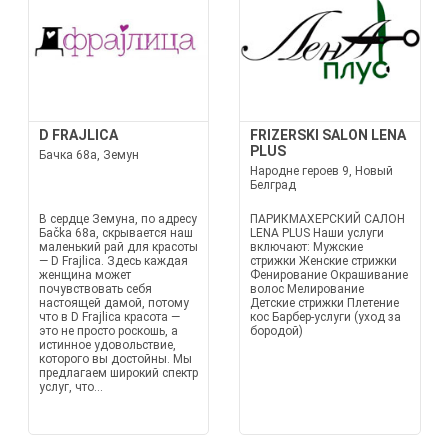
D FRAJLICA
FRIZERSKI SALON LENA
PLUS
Бачка 68а, Земун
Народне героев 9, Новый
Белград
В сердце Земуна, по адресу
ПАРИКМАХЕРСКИЙ САЛОН
Баčka 68а, скрывается наш
LENA PLUS Наши услуги
маленький рай для красоты
включают: Мужские
— D Frajlica. Здесь каждая
стрижки Женские стрижки
женщина может
Фенирование Окрашивание
почувствовать себя
волос Мелирование
настоящей дамой, потому
Детские стрижки Плетение
что в D Frajlica красота —
кос Барбер-услуги (уход за
это не просто роскошь, а
бородой)
истинное удовольствие,
которого вы достойны. Мы
предлагаем широкий спектр
услуг, что...