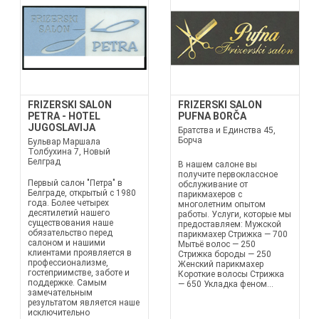
FRIZERSKI SALON
FRIZERSKI SALON
PETRA - HOTEL
PUFNA BORČA
JUGOSLAVIJA
Братства и Единства 45,
Борча
Бульвар Маршала
Толбухина 7, Новый
Белград
В нашем салоне вы
получите первоклассное
Первый салон "Петра" в
обслуживание от
Белграде, открытый с 1980
парикмахеров с
года. Более четырех
многолетним опытом
десятилетий нашего
работы. Услуги, которые мы
существования наше
предоставляем: Мужской
обязательство перед
парикмахер Стрижка — 700
салоном и нашими
Мытьё волос — 250
клиентами проявляется в
Стрижка бороды — 250
профессионализме,
Женский парикмахер
гостеприимстве, заботе и
Короткие волосы Стрижка
поддержке. Самым
— 650 Укладка феном...
замечательным
результатом является наше
исключительно