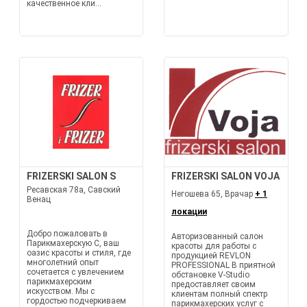
качественное кли...
FRIZERSKI SALON S
FRIZERSKI SALON VOJA
Ресавская 78а, Савский
Негошева 65, Врачар
+ 1
Венац
локации
Добро пожаловать в
Авторизованный салон
Парикмахерскую С, ваш
красоты для работы с
оазис красоты и стиля, где
продукцией REVLON
многолетний опыт
PROFESSIONAL В приятной
сочетается с увлечением
обстановке V-Studio
парикмахерским
предоставляет своим
искусством. Мы с
клиентам полный спектр
гордостью подчеркиваем
парикмахерских услуг с