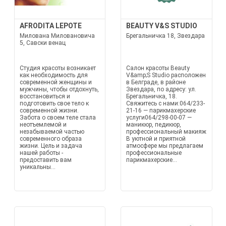
AFRODITA LEPOTE
BEAUTY V&S STUDIO
Милована Миловановича
Брегальничка 18, Звездара
5, Савски венац
Студия красоты возникает
Салон красоты Beauty
как необходимость для
V&amp;S Studio расположен
современной женщины и
в Белграде, в районе
мужчины, чтобы отдохнуть,
Звездара, по адресу: ул.
восстановиться и
Брегальничка, 18.
подготовить свое тело к
Свяжитесь с нами:064/233-
современной жизни.
21-16 — парикмахерские
Забота о своем теле стала
услуги064/298-00-07 —
неотъемлемой и
маникюр, педикюр,
незабываемой частью
профессиональный макияж
современного образа
В уютной и приятной
жизни. Цель и задача
атмосфере мы предлагаем
нашей работы -
профессиональные
предоставить вам
парикмахерские...
уникальны...