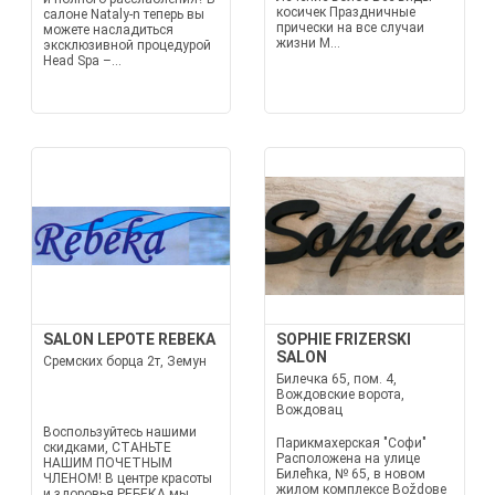
косичек Праздничные
салоне Nataly-n теперь вы
прически на все случаи
можете насладиться
жизни М...
эксклюзивной процедурой
Head Spa –...
SALON LEPOTE REBEKA
SOPHIE FRIZERSKI
SALON
Сремских борца 2т, Земун
Билечка 65, пом. 4,
Вождовские ворота,
Вождовац
Воспользуйтесь нашими
Парикмахерская "Софи"
скидками, СТАНЬТЕ
Расположена на улице
НАШИМ ПОЧЕТНЫМ
Билећка, № 65, в новом
ЧЛЕНОМ! В центре красоты
жилом комплексе Воždове
и здоровья РЕБЕКА мы