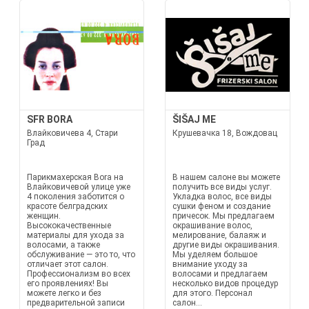
SFR BORA
ŠIŠAJ ME
Влайковичева 4, Стари
Крушевачка 18, Вождовац
Град
Парикмахерская Bora на
В нашем салоне вы можете
Влайковичевой улице уже
получить все виды услуг.
4 поколения заботится о
Укладка волос, все виды
красоте белградских
сушки феном и создание
женщин.
причесок. Мы предлагаем
Высококачественные
окрашивание волос,
материалы для ухода за
мелирование, балаяж и
волосами, а также
другие виды окрашивания.
обслуживание — это то, что
Мы уделяем большое
отличает этот салон.
внимание уходу за
Профессионализм во всех
волосами и предлагаем
его проявлениях! Вы
несколько видов процедур
можете легко и без
для этого. Персонал
предварительной записи
салон...