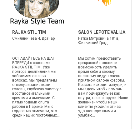
RAJKA STIL TIM
SALON LEPOTE VALIJA
Смиляничева 4, Врачар
Ратка Митровича 181в,
Фильмский Град
ОСТАВАЙТЕСЬ НА ШАГ
Мы хотим предоставить
ВПЕРЕДИ с салонами
прекрасной половине
RAJKA STIL TIM! Уже
возможность уделить
полтора десятилетия мы
время себе и своему
заботимся о ваших
внешнему виду в очень
волосах. Мы предлагаем
приятном салоне красоты.
отшелушивание кожи
Красота исходит изнутри, и
головы, глубокую очистку с
мы здесь, чтобы помочь
восстановительными
вам подчеркнуть ее как
кремами и ампулами. С
внутри, так и снаружи. Наше
пятью годами опыта
желание - чтобы наши
работы в Париже. Мы с
клиенты уходили от нас
гордостью отмечаем, что
удовлетворенными и
среди наших постоянных...
улыбаю...