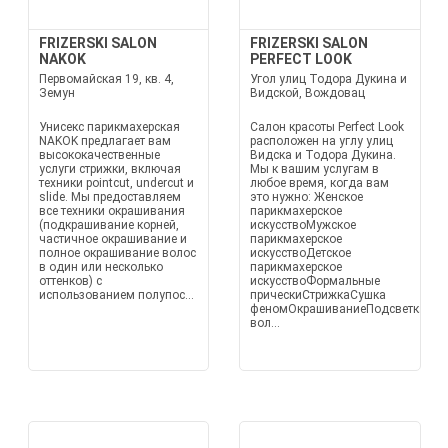
FRIZERSKI SALON
FRIZERSKI SALON
NAKOK
PERFECT LOOK
Первомайская 19, кв. 4,
Угол улиц Тодора Дукина и
Земун
Видской, Вождовац
Унисекс парикмахерская
Салон красоты Perfect Look
NAKOK предлагает вам
расположен на углу улиц
высококачественные
Видска и Тодора Дукина.
услуги стрижки, включая
Мы к вашим услугам в
техники pointcut, undercut и
любое время, когда вам
slide. Мы предоставляем
это нужно: Женское
все техники окрашивания
парикмахерское
(подкрашивание корней,
искусствоМужское
частичное окрашивание и
парикмахерское
полное окрашивание волос
искусствоДетское
в один или несколько
парикмахерское
оттенков) с
искусствоФормальные
использованием полупос...
прическиСтрижкаСушка
феномОкрашиваниеПодсветкаТон
вол...