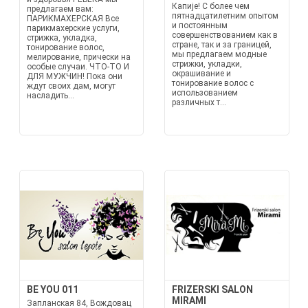
Капије! С более чем
предлагаем вам:
пятнадцатилетним опытом
ПАРИКМАХЕРСКАЯ Все
и постоянным
парикмахерские услуги,
совершенствованием как в
стрижка, укладка,
стране, так и за границей,
тонирование волос,
мы предлагаем модные
мелирование, прически на
стрижки, укладки,
особые случаи. ЧТО-ТО И
окрашивание и
ДЛЯ МУЖЧИН! Пока они
тонирование волос с
ждут своих дам, могут
использованием
насладить...
различных т...
BE YOU 011
FRIZERSKI SALON
MIRAMI
Запланская 84, Вождовац