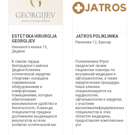
ESTETSKA HIRURGIJA
JATROS POLIKLINIKA
GEORGIJEV
Ранкеова 12, Врачар
Незнаного юнака 15,
Дедине
В самом сердце
Поликлиника Ятрос
белградского района
предлагает своим
Дедине Клиника
пациентам осмотры по
эстетической хирургии
внутренней медицине и
«Георгиев» оснащена
офтальмологии, а также
современным
хирургические процедуры.
оборудованием и
Наша клиника
комфортными
специализируется на
помещениями, которые
кардиологии,
обеспечивают
офтальмологии и хирургии,
максимальное удобство и
с участием
безопасность. Команда
высококвалифицированных
специалистов предана
специалистов в этих
достижению выдающихся
областях медицины,
результатов во всех
предоставляя комплексные
аспектах эстетической ме...
усл...