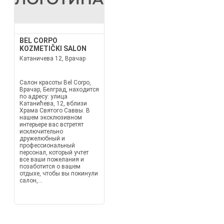
BEL CORPO
KOZMETIČKI SALON
Катаничева 12, Врачар
Салон красоты Bel Corpo,
Врачар, Белград, находится
по адресу: улица
Катанићева, 12, вблизи
Храма Святого Саввы. В
нашем эксклюзивном
интерьере вас встретят
исключительно
дружелюбный и
профессиональный
персонал, который учтет
все ваши пожелания и
позаботится о вашем
отдыхе, чтобы вы покинули
салон,...