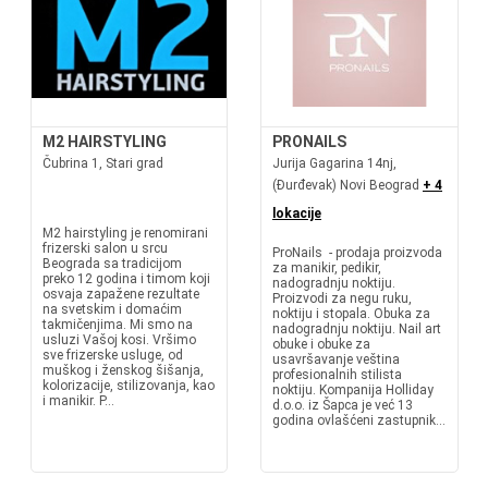
M2 HAIRSTYLING
PRONAILS
Čubrina 1, Stari grad
Jurija Gagarina 14nj,
(Đurđevak) Novi Beograd
+ 4
lokacije
M2 hairstyling je renomirani
frizerski salon u srcu
ProNails - prodaja proizvoda
Beograda sa tradicijom
za manikir, pedikir,
preko 12 godina i timom koji
nadogradnju noktiju.
osvaja zapažene rezultate
Proizvodi za negu ruku,
na svetskim i domaćim
noktiju i stopala. Obuka za
takmičenjima. Mi smo na
nadogradnju noktiju. Nail art
usluzi Vašoj kosi. Vršimo
obuke i obuke za
sve frizerske usluge, od
usavršavanje veština
muškog i ženskog šišanja,
profesionalnih stilista
kolorizacije, stilizovanja, kao
noktiju. Kompanija Holliday
i manikir. P...
d.o.o. iz Šapca je već 13
godina ovlašćeni zastupnik...