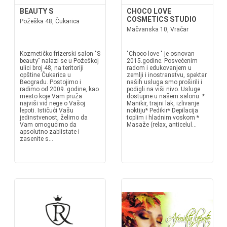
BEAUTY S
CHOCO LOVE
COSMETICS STUDIO
Požeška 48, Čukarica
Mačvanska 10, Vračar
Kozmetičko frizerski salon "S
"Choco love " je osnovan
beauty" nalazi se u Požeškoj
2015.godine. Posvećenim
ulici broj 48, na teritoriji
radom i edukovanjem u
opštine Čukarica u
zemlji i inostranstvu, spektar
Beogradu. Postojimo i
naših usluga smo proširili i
radimo od 2009. godine, kao
podigli na viši nivo. Usluge
mesto koje Vam pruža
dostupne u našem salonu: *
najviši vid nege o Vašoj
Manikir, trajni lak, izlivanje
lepoti. Ističući Vašu
noktiju* Pedikir* Depilacija
jedinstvenost, želimo da
toplim i hladnim voskom *
Vam omogućimo da
Masaže (relax, anticelul...
apsolutno zablistate i
zasenite s...