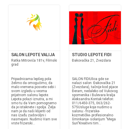
SALON LEPOTE VALIJA
STUDIO LEPOTE FIDI
Ratka Mitrovića 181v, Filmski
Đakovačka 21, Zvezdara
grad
Pripadnicama lepšeg pola
SALON FIDIUlica gde se
želimo da omogućimo, da
nalazi salon: Đakovačka 21
malo vremena posvete sebi i
(Zvezdara), tačnije kod pijace
svom izgledu u veoma
Đeram, nedaleko od Vukovog
prijatnom salonu lepote.
spomenika i Bulevara kralja
Lepota polazi iznutra, a mi
Aleksandra.Kontak telefon:
smo tu da Vam pomognemo
011/6450-375, 063/262-
da je istaknete i spolja. Želja
575Usluge koje nudimo u
nam je da naši klijenti od
salonu:- frizerske-
nas izađu zadovoljni i
kozmetičke- profesionalno
nasmejani. Nudimo Vam sve
šminkanje- solarijum "Mega
vrste frizerski...
Sun"Kreativni tim...