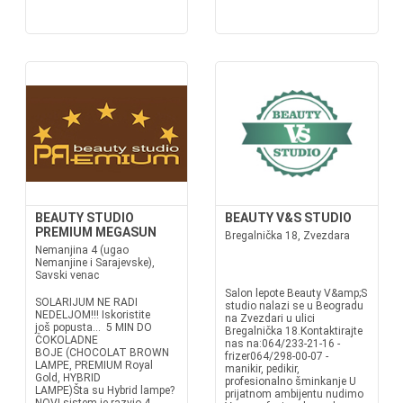
BEAUTY STUDIO
BEAUTY V&S STUDIO
PREMIUM MEGASUN
Bregalnička 18, Zvezdara
Nemanjina 4 (ugao
Nemanjine i Sarajevske),
Savski venac
Salon lepote Beauty V&amp;S
SOLARIJUM NE RADI
studio nalazi se u Beogradu
NEDELJOM!!! Iskoristite
na Zvezdari u ulici
još popusta... 5 MIN DO
Bregalnička 18.Kontaktirajte
ČOKOLADNE
nas na:064/233-21-16 -
BOJE (CHOCOLAT BROWN
frizer064/298-00-07 -
LAMPE, PREMIUM Royal
manikir, pedikir,
Gold, HYBRID
profesionalno šminkanje U
LAMPE)Šta su Hybrid lampe?
prijatnom ambijentu nudimo