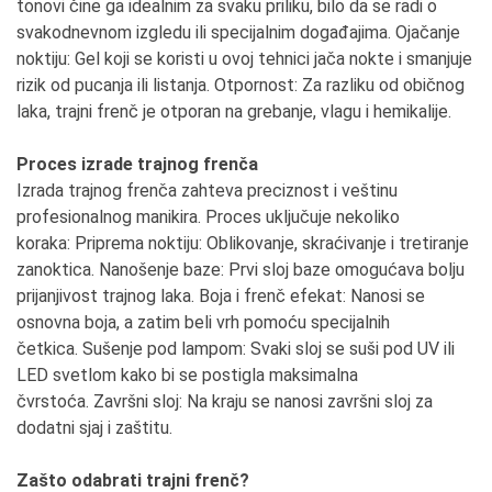
tonovi čine ga idealnim za svaku priliku, bilo da se radi o
svakodnevnom izgledu ili specijalnim događajima. Ojačanje
noktiju: Gel koji se koristi u ovoj tehnici jača nokte i smanjuje
rizik od pucanja ili listanja. Otpornost: Za razliku od običnog
laka, trajni frenč je otporan na grebanje, vlagu i hemikalije.
Proces izrade trajnog frenča
Izrada trajnog frenča zahteva preciznost i veštinu
profesionalnog manikira. Proces uključuje nekoliko
koraka: Priprema noktiju: Oblikovanje, skraćivanje i tretiranje
zanoktica. Nanošenje baze: Prvi sloj baze omogućava bolju
prijanjivost trajnog laka. Boja i frenč efekat: Nanosi se
osnovna boja, a zatim beli vrh pomoću specijalnih
četkica. Sušenje pod lampom: Svaki sloj se suši pod UV ili
LED svetlom kako bi se postigla maksimalna
čvrstoća. Završni sloj: Na kraju se nanosi završni sloj za
dodatni sjaj i zaštitu.
Zašto odabrati trajni frenč?