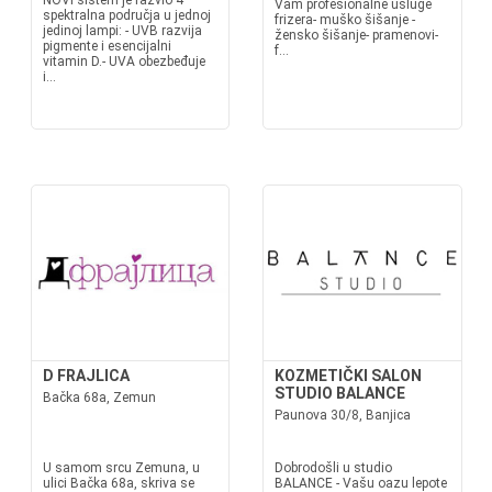
NOVI sistem je razvio 4
Vam profesionalne usluge
spektralna područja u jednoj
frizera- muško šišanje -
jedinoj lampi: - UVB razvija
žensko šišanje- pramenovi-
pigmente i esencijalni
f...
vitamin D.- UVA obezbeđuje
i...
D FRAJLICA
KOZMETIČKI SALON
STUDIO BALANCE
Bačka 68a, Zemun
Paunova 30/8, Banjica
U samom srcu Zemuna, u
Dobrodošli u studio
ulici Bačka 68a, skriva se
BALANCE - Vašu oazu lepote