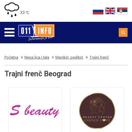
33 ℃
Početna
Nega lica i tela
Manikiri, pedikiri
Trajni frenč
Trajni frenč Beograd