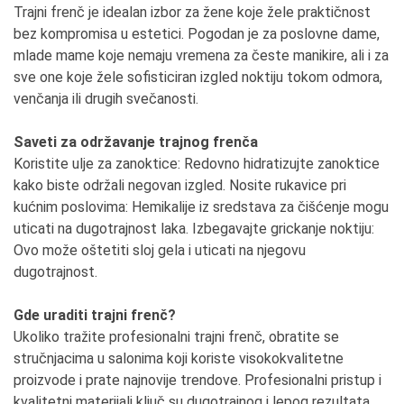
Trajni frenč je idealan izbor za žene koje žele praktičnost
bez kompromisa u estetici. Pogodan je za poslovne dame,
mlade mame koje nemaju vremena za česte manikire, ali i za
sve one koje žele sofisticiran izgled noktiju tokom odmora,
venčanja ili drugih svečanosti.
Saveti za održavanje trajnog frenča
Koristite ulje za zanoktice: Redovno hidratizujte zanoktice
kako biste održali negovan izgled. Nosite rukavice pri
kućnim poslovima: Hemikalije iz sredstava za čišćenje mogu
uticati na dugotrajnost laka. Izbegavajte grickanje noktiju:
Ovo može oštetiti sloj gela i uticati na njegovu
dugotrajnost.
Gde uraditi trajni frenč?
Ukoliko tražite profesionalni trajni frenč, obratite se
stručnjacima u salonima koji koriste visokokvalitetne
proizvode i prate najnovije trendove. Profesionalni pristup i
kvalitetni materijali ključ su dugotrajnog i lepog rezultata.