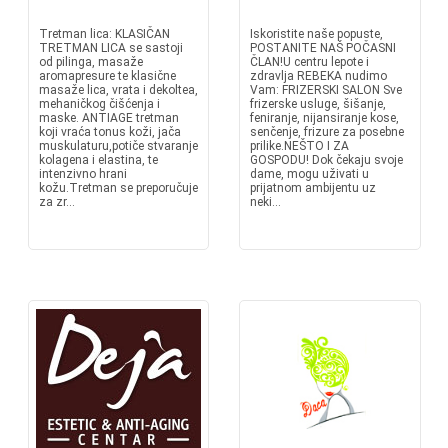
Tretman lica: KLASIČAN
Iskoristite naše popuste,
TRETMAN LICA se sastoji
POSTANITE NAŠ POČASNI
od pilinga, masaže
ČLAN!U centru lepote i
aromapresure te klasične
zdravlja REBEKA nudimo
masaže lica, vrata i dekoltea,
Vam: FRIZERSKI SALON Sve
mehaničkog čišćenja i
frizerske usluge, šišanje,
maske. ANTIAGE tretman
feniranje, nijansiranje kose,
koji vraća tonus koži, jača
senčenje, frizure za posebne
muskulaturu,potiče stvaranje
prilike.NEŠTO I ZA
kolagena i elastina, te
GOSPODU! Dok čekaju svoje
intenzivno hrani
dame, mogu uživati u
kožu.Tretman se preporučuje
prijatnom ambijentu uz
za zr...
neki...