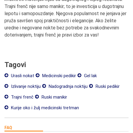
Trajni frenč nije samo manikir; to je investicija u dugotrajnu
lepotu i samopouzdanje. Njegova popularnost ne jenjava jer
pruža savršen spoj praktičnosti i elegancije. Ako želite
uredne i negovane nokte bez potrebe za svakodnevnim
doterivanjem, trajni frenč je pravi izbor za vas!
Tagovi
Urasli nokat
Medicinski pedikir
Gel lak
Izlivanje noktiju
Nadogradnja noktiju
Ruski pedikir
Trajni frenč
Ruski manikir
Kurije oko i žulj medicinski tretman
FAQ