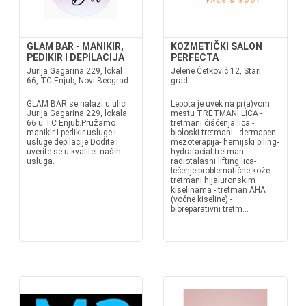
GLAM BAR - MANIKIR,
KOZMETIČKI SALON
PEDIKIR I DEPILACIJA
PERFECTA
Jurija Gagarina 229, lokal
Jelene Ćetković 12, Stari
66, TC Enjub, Novi Beograd
grad
GLAM BAR se nalazi u ulici
Lepota je uvek na pr(a)vom
Jurija Gagarina 229, lokala
mestu TRETMANI LICA -
66 u TC Enjub.Pružamo
tretmani čišćenja lica -
manikir i pedikir usluge i
bioloski tretmani - dermapen-
usluge depilacije.Dođite i
mezoterapija- hemijski piling-
uverite se u kvalitet naših
hydrafacial tretman-
usluga.
radiotalasni lifting lica-
lečenje problematične kože -
tretmani hijaluronskim
kiselinama - tretman AHA
(voćne kiseline) -
bioreparativni tretm...