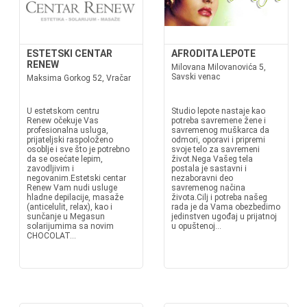
ESTETSKI CENTAR
AFRODITA LEPOTE
RENEW
Milovana Milovanovića 5,
Savski venac
Maksima Gorkog 52, Vračar
U estetskom centru
Studio lepote nastaje kao
Renew očekuje Vas
potreba savremene žene i
profesionalna usluga,
savremenog muškarca da
prijateljski raspoloženo
odmori, oporavi i pripremi
osoblje i sve što je potrebno
svoje telo za savremeni
da se osećate lepim,
život.Nega Vašeg tela
zavodljivim i
postala je sastavni i
negovanim.Estetski centar
nezaboravni deo
Renew Vam nudi usluge
savremenog načina
hladne depilacije, masaže
života.Cilj i potreba našeg
(anticelulit, relax), kao i
rada je da Vama obezbedimo
sunčanje u Megasun
jedinstven ugođaj u prijatnoj
solarijumima sa novim
u opuštenoj...
CHOCOLAT...