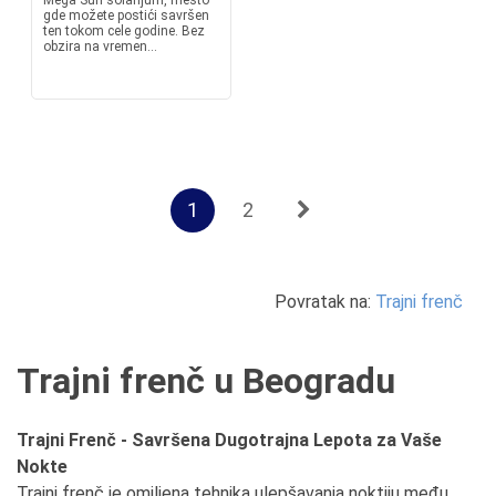
Mega Sun solarijum, mesto
gde možete postići savršen
ten tokom cele godine. Bez
obzira na vremen...
1
2
Povratak na:
Trajni frenč
Trajni frenč u Beogradu
Trajni Frenč - Savršena Dugotrajna Lepota za Vaše
Nokte
Trajni frenč je omiljena tehnika ulepšavanja noktiju među