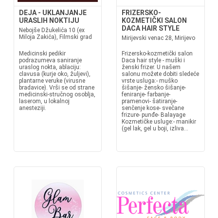
DEJA - UKLANJANJE
FRIZERSKO-
URASLIH NOKTIJU
KOZMETIČKI SALON
DACA HAIR STYLE
Nebojše Džukelića 10 (ex
Miloja Zakića), Filmski grad
Mirijevski venac 28, Mirijevo
Medicinski pedikir
Frizersko-kozmetički salon
podrazumeva saniranje
Daca hair style - muški i
uraslog nokta, ablaciju:
ženski frizer. U našem
clavusa (kurje oko, žuljevi),
salonu možete dobiti sledeće
plantarne veruke (virusne
vrste usluga:- muško
bradavice). Vrši se od strane
šišanje- žensko šišanje-
medicinski-stručnog osoblja,
feniranje- farbanje-
laserom, u lokalnoj
pramenovi- šatiranje-
anesteziji.
senčenje kose- svečane
frizure- punđe- Balayage
Kozmetičke usluge:- manikir
(gel lak, gel u boji, izliva...