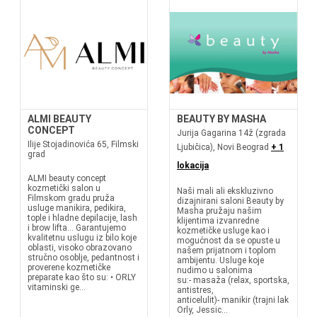
ALMI BEAUTY
BEAUTY BY MASHA
CONCEPT
Jurija Gagarina 14ž (zgrada
Ilije Stojadinovića 65, Filmski
Ljubičica), Novi Beograd
+ 1
grad
lokacija
ALMI beauty concept
kozmetički salon u
Naši mali ali ekskluzivno
Filmskom gradu pruža
dizajnirani saloni Beauty by
usluge manikira, pedikira,
Masha pružaju našim
tople i hladne depilacije, lash
klijentima izvanredne
i brow lifta... Garantujemo
kozmetičke usluge kao i
kvalitetnu uslugu iz bilo koje
mogućnost da se opuste u
oblasti, visoko obrazovano
našem prijatnom i toplom
stručno osoblje, pedantnost i
ambijentu. Usluge koje
proverene kozmetičke
nudimo u salonima
preparate kao što su: • ORLY
su:- masaža (relax, sportska,
vitaminski ge...
antistres,
anticelulit)- manikir (trajni lak
Orly, Jessic...