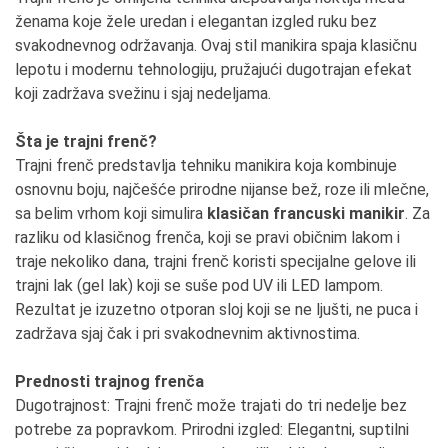
ženama koje žele uredan i elegantan izgled ruku bez
svakodnevnog održavanja. Ovaj stil manikira spaja klasičnu
lepotu i modernu tehnologiju, pružajući dugotrajan efekat
koji zadržava svežinu i sjaj nedeljama.
Šta je trajni frenč?
Trajni frenč predstavlja tehniku manikira koja kombinuje
osnovnu boju, najčešće prirodne nijanse bež, roze ili mlečne,
sa belim vrhom koji simulira
klasičan francuski manikir
. Za
razliku od klasičnog frenča, koji se pravi običnim lakom i
traje nekoliko dana, trajni frenč koristi specijalne gelove ili
trajni lak (gel lak) koji se suše pod UV ili LED lampom.
Rezultat je izuzetno otporan sloj koji se ne ljušti, ne puca i
zadržava sjaj čak i pri svakodnevnim aktivnostima.
Prednosti trajnog frenča
Dugotrajnost: Trajni frenč može trajati do tri nedelje bez
potrebe za popravkom. Prirodni izgled: Elegantni, suptilni