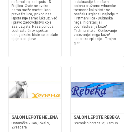
naš mali raj za lepotu - D
i relaksacije! U našem
Frajlica. Ovde se svaka
salonu pružamo vrhunske
dama može osećati kao
tretmane kako biste se
prava frajlica, jer kod nas
osećali i izgledali najbolje: *
lepota nije samo luksuz, već
Tretmani lica - Dubinska
i pravo zadovoljstvo koje
nega, hidratacija i
zaslužujete. Naša ponuda
podmlađivanje kože*
obuhvata širok spektar
Tretmani tela - Oblikovanje,
usluga kako biste se osećale
zatezanje i nega kože*
sjajno od glave...
Laserska epilacija - Trajno
glat...
SALON LEPOTE HELENA
SALON LEPOTE REBEKA
Ustanička 204a, lokal 9,
Sremskih boraca 2t, Zemun
Zvezdara