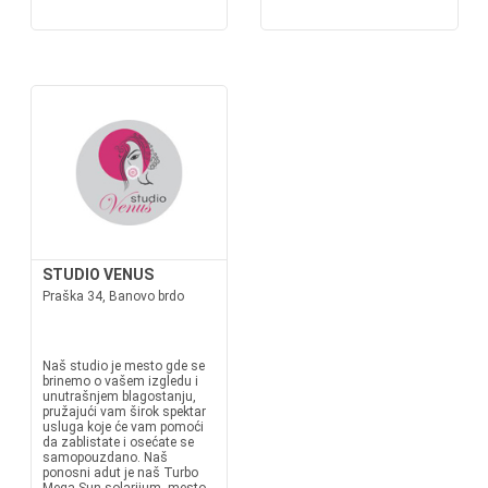
STUDIO VENUS
Praška 34, Banovo brdo
Naš studio je mesto gde se
brinemo o vašem izgledu i
unutrašnjem blagostanju,
pružajući vam širok spektar
usluga koje će vam pomoći
da zablistate i osećate se
samopouzdano. Naš
ponosni adut je naš Turbo