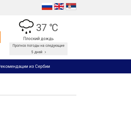
37 ℃
Плоский дождь
Прогноз погоды на следующие
5 дней
екомендации из Сербии