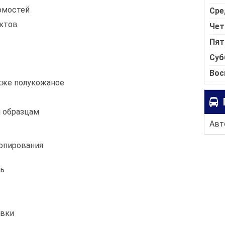
омостей
Сре
ектов
Чет
Пят
Суб
Вос
акже полукожаное
 образцам
Авто
опирования:
ть
овки