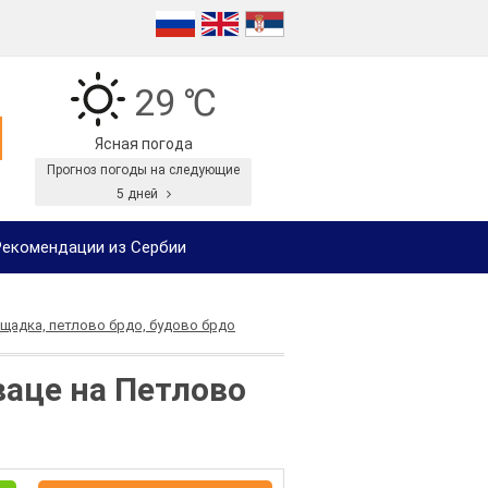
29 ℃
Ясная погода
Прогноз погоды на следующие
5 дней
екомендации из Сербии
щадка, петлово брдо, будово брдо
ваце на Петлово