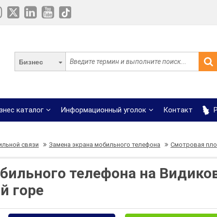
Бизнес
знес каталог
Информационный уголок
Контакт
Р
ильной связи
Замена экрана мобильного телефона
Смотровая пло
бильного телефона на Видико
й горе