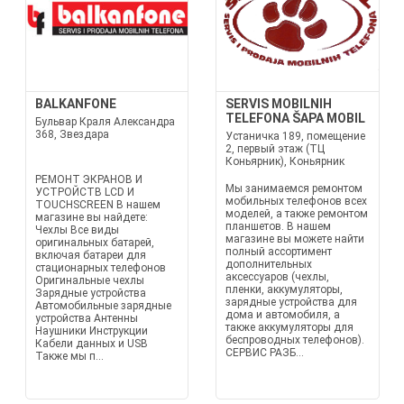
BALKANFONE
SERVIS MOBILNIH
TELEFONA ŠAPA MOBIL
Бульвар Краля Александра
368, Звездара
Устаничка 189, помещение
2, первый этаж (ТЦ
Коньярник), Коньярник
РЕМОНТ ЭКРАНОВ И
Мы занимаемся ремонтом
УСТРОЙСТВ LCD И
мобильных телефонов всех
TOUCHSCREEN В нашем
моделей, а также ремонтом
магазине вы найдете:
планшетов. В нашем
Чехлы Все виды
магазине вы можете найти
оригинальных батарей,
полный ассортимент
включая батареи для
дополнительных
стационарных телефонов
аксессуаров (чехлы,
Оригинальные чехлы
пленки, аккумуляторы,
Зарядные устройства
зарядные устройства для
Автомобильные зарядные
дома и автомобиля, а
устройства Антенны
также аккумуляторы для
Наушники Инструкции
беспроводных телефонов).
Кабели данных и USB
СЕРВИС РАЗБ...
Также мы п...