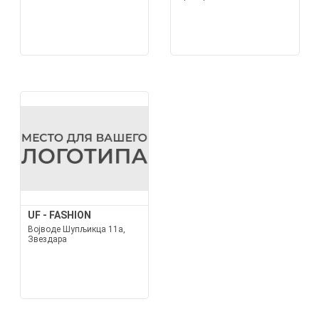
UF - FASHION
Војводе Шупљикца 11а,
Звездара