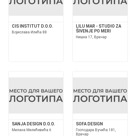
CIS INSTITUT D.O.O.
LILU MAR - STUDIO ZA
ŠIVENJE PO MERI
Војислава Илића 88
Нишка 17, Врачар
SANJA DESIGN D.O.O.
SOFA DESIGN
Милана Милићевића 6
Господара Вучића 181,
Врачар