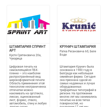
ШТАМПАРИЯ СПРИНТ
КРУНИЧ ШТАМПАРИЯ
АРТ
Ратка Ресановича 6б, Беле
Воде
Крсте Сретеновича 20а,
Чукарица
Цифровая печать на
Штампария Крунич была
самоклеящейся ПВХ-
основана в 1980 году в
пленке — это наиболее
Белграде как небольшая
распространённый вид
семейная фирма. Сегодня
широкоформатной печати.
она признана одной из
Область применения этой
самых надежных и лучше
технологии неограниченна:
оборудованных
отпечатки можно
трафаретных типографий в
наклеивать на оргстекло,
регионе. На протяжении
лексан, оцинкованный
многих лет мы занимались
лист, форекс, стекло,
печатью на всех типах
автомобиль, стену и любую
поверхностей, но
другую сухую,
последние 17 лет мы