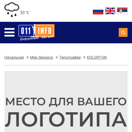
30 ℃
Начальная
Мир бизнеса
Типографии
KOLORTON