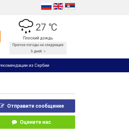
27 ℃
Плоский дождь
Прогноз погоды на следующие
5 дней
екомендации из Сербии
Отправите сообщение
Оцените нас