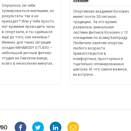
локации
Случалось ли тебе
тренироваться месяцами, но
Спортивная академия Кочович
результаты так и не
имеет почти 30-летнюю
приходят? Или у тебя просто
традицию. За это время
нет времени проводить часы
развилась уникальная
в спортзале, и ты сдаёшься
система фитнеса Кочович с 12
ещё до того, как начнёшь?
локациями по всему Белграду.
Именно для таких ситуаций
Любители занятий спортом
создан MIHABODY STUDIO –
любого возраста
небольшой уютный фитнес-
приветствуются в
студия на Савском венце,
комфортных, просторных и
всего в нескольких минутах...
тщательно спланированных
центрах. И, что самое важное,
их встреча...
ИЮ