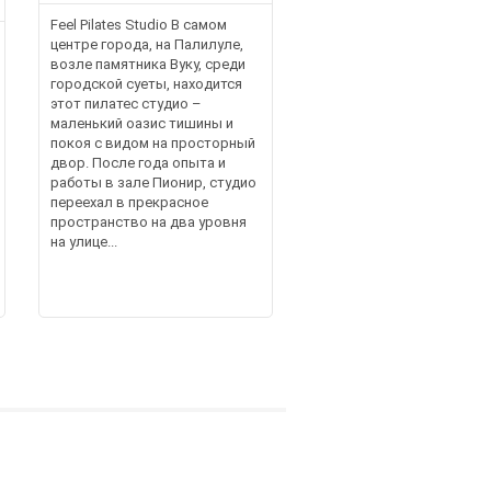
Feel Pilates Studio В самом
центре города, на Палилуле,
возле памятника Вуку, среди
городской суеты, находится
этот пилатес студио –
маленький оазис тишины и
покоя с видом на просторный
двор. После года опыта и
работы в зале Пионир, студио
переехал в прекрасное
пространство на два уровня
на улице...