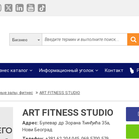
Бизнес
знес каталог
Информационный уголок
Контакт
Р
ые залы, фитнес
ART FITNESS STUDIO
ART FITNESS STUDIO
Адрес:
Булевар др Зорана Ђинђића 35а,
Нови Београд
Телефон:
+381 62 204 045
,
069 5700 579