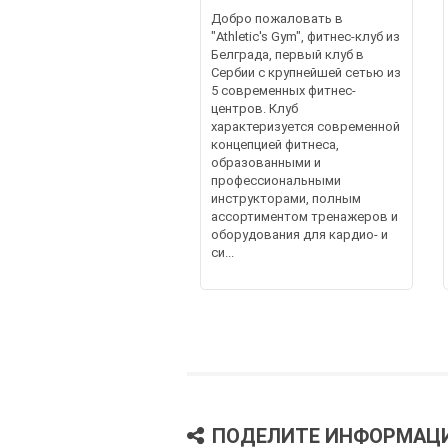
Добро пожаловать в
"Athletic's Gym", фитнес-клуб из
Белграда, первый клуб в
Сербии с крупнейшей сетью из
5 современных фитнес-
центров. Клуб
характеризуется современной
концепцией фитнеса,
образованными и
профессиональными
инструкторами, полным
ассортиментом тренажеров и
оборудования для кардио- и
си...
ПОДЕЛИТЕ ИНФОРМАЦ