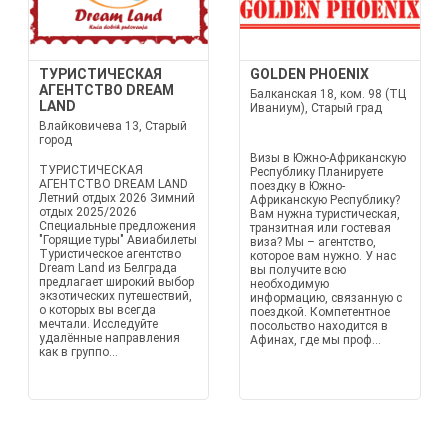
ТУРИСТИЧЕСКАЯ
GOLDEN PHOENIX
АГЕНТСТВО DREAM
Балканская 18, ком. 98 (ТЦ
LAND
Иваниум), Старый град
Влайковичева 13, Старый
город
Визы в Южно-Африканскую
ТУРИСТИЧЕСКАЯ
Республику Планируете
АГЕНТСТВО DREAM LAND
поездку в Южно-
Летний отдых 2026 Зимний
Африканскую Республику?
отдых 2025/2026
Вам нужна туристическая,
Специальные предложения
транзитная или гостевая
"Горящие туры" Авиабилеты
виза? Мы – агентство,
Туристическое агентство
которое вам нужно. У нас
Dream Land из Белграда
вы получите всю
предлагает широкий выбор
необходимую
экзотических путешествий,
информацию, связанную с
о которых вы всегда
поездкой. Компетентное
мечтали. Исследуйте
посольство находится в
удалённые направления
Афинах, где мы проф...
как в группо...