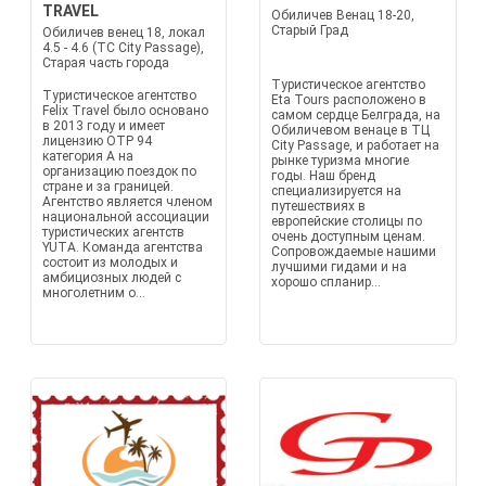
TRAVEL
Обиличев Венац 18-20,
Старый Град
Обиличев венец 18, локал
4.5 - 4.6 (TC City Passage),
Старая часть города
Туристическое агентство
Туристическое агентство
Eta Tours расположено в
Felix Travel было основано
самом сердце Белграда, на
в 2013 году и имеет
Обиличевом венаце в ТЦ
лицензию OTP 94
City Passage, и работает на
категория A на
рынке туризма многие
организацию поездок по
годы. Наш бренд
стране и за границей.
специализируется на
Агентство является членом
путешествиях в
национальной ассоциации
европейские столицы по
туристических агентств
очень доступным ценам.
YUTA. Команда агентства
Сопровождаемые нашими
состоит из молодых и
лучшими гидами и на
амбициозных людей с
хорошо спланир...
многолетним о...