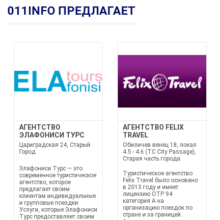
011INFO ПРЕДЛАГАЕТ
АГЕНТСТВО
АГЕНТСТВО FELIX
ЭЛАФОНИСИ ТУРС
TRAVEL
Цариградская 24, Старый
Обиличев венец 18, локал
Город
4.5 - 4.6 (TC City Passage),
Старая часть города
Элафониси Турс — это
Туристическое агентство
современное туристическое
Felix Travel было основано
агентство, которое
в 2013 году и имеет
предлагает своим
лицензию OTP 94
клиентам индивидуальные
категория A на
и групповые поездки.
организацию поездок по
Услуги, которые Элафониси
стране и за границей.
Турс предоставляет своим