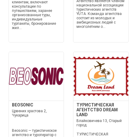
Агентство является членом
клиентам, включают
национальной ассоциации
консультации по
туристических агентств
путешествиям, заранее
YUTA. Команда агентства
организованные туры,
состоит из молодых и
индивидуальные
амбициозных людей с
турпакеты, бронирование
многолетним о...
жил...
BEOSONIC
ТУРИСТИЧЕСКАЯ
АГЕНТСТВО DREAM
Црвених храстова 2,
LAND
Чукарица
Влайковичева 13, Старый
город
Beosonic — туристическое
ТУРИСТИЧЕСКАЯ
агентство и туроператор с