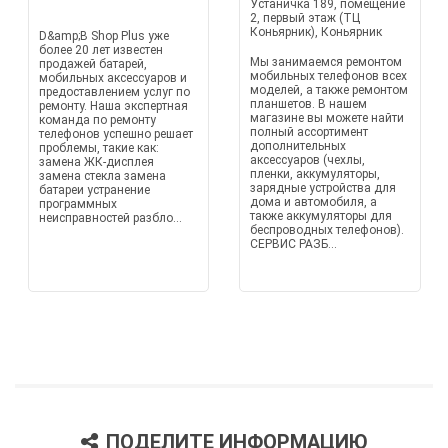
Устаничка 189, помещение
2, первый этаж (ТЦ
Коньярник), Коньярник
D&amp;B Shop Plus уже
более 20 лет известен
Мы занимаемся ремонтом
продажей батарей,
мобильных телефонов всех
мобильных аксессуаров и
моделей, а также ремонтом
предоставлением услуг по
планшетов. В нашем
ремонту. Наша экспертная
магазине вы можете найти
команда по ремонту
полный ассортимент
телефонов успешно решает
дополнительных
проблемы, такие как:
аксессуаров (чехлы,
замена ЖК-дисплея
пленки, аккумуляторы,
замена стекла замена
зарядные устройства для
батареи устранение
дома и автомобиля, а
программных
также аккумуляторы для
неисправностей разбло...
беспроводных телефонов).
СЕРВИС РАЗБ...
ПОДЕЛИТЕ ИНФОРМАЦИЮ