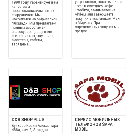
устраняются, пока вы пьете
1998 году, гарантирует вам
кофе в соседнем кафе
качество и
Franšiza, занимаетесь в
профессионализм наших
Ahileju или завершаете
сотрудников. Мы
покупки в маленьком Maxi
находимся на Мириевской
в Мирьеву. При
площади. Мы предлагаем
определенных услугах мы
полный ассортимент
предос...
аксессуаров (защитные
стекла, чехлы, наушники,
адаптеры, кабели,
зарядные...
D&B SHOP PLUS
СЕРВИС МОБИЛЬНЫХ
ТЕЛЕФОНОВ ŠAPA
Бульвар Краля Александра
MOBIL
488а, ком.2, Звездара