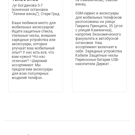
са Каменичком), Савски
венац
Југ Богданова 5-7
(конечная остановка
GSM-сервис и аксессуары
"Зелени венац"), Стари Град
для мобильных телефонов
расположены на улице
Ваше любимое место для
Гаврила Принципа, 35 (угол
мобильных аксессуаров!
с улицей Каменичка),
Ищете защитные стекла,
напротив Экономического
стильные чехлы, внешние
факультета и автобусной
зарядные устройства или
остановки. Наш
аксессуары, которые
ассортимент включает в
улучшат ваш мобильный
себя: Зарядные устройства
опыт? У нас есть всё, что
Кабели Защитные чехлы
вам нужно! Что нас
Переносные батареи USB-
отличает? • Широкий
накопители Держат...
ассортимент: Мы
предлагаем аксессуары
для всех популярных
моделей телефон...