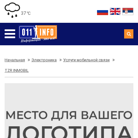
37 ℃
Начальная
Электроника
Услуги мобильной связи
TZR INMOBIL