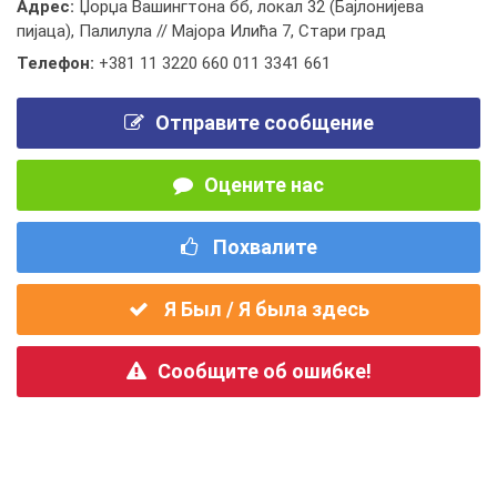
Адрес:
Џорџа Вашингтона бб, локал 32 (Бајлонијева
пијаца), Палилула // Мајора Илића 7, Стари град
Телефон:
+381 11 3220 660 011 3341 661
Отправите сообщение
Оцените нас
Похвалите
Я Был / Я была здесь
Сообщите об ошибке!