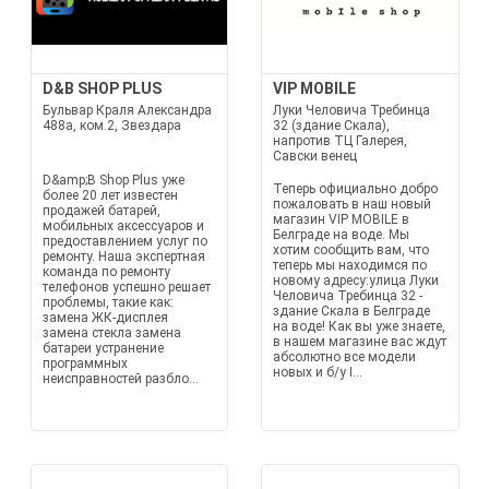
D&B SHOP PLUS
VIP MOBILE
Бульвар Краля Александра
Луки Человича Требинца
488а, ком.2, Звездара
32 (здание Скала),
напротив ТЦ Галерея,
Савски венец
D&amp;B Shop Plus уже
Теперь официально добро
более 20 лет известен
пожаловать в наш новый
продажей батарей,
магазин VIP MOBILE в
мобильных аксессуаров и
Белграде на воде. Мы
предоставлением услуг по
хотим сообщить вам, что
ремонту. Наша экспертная
теперь мы находимся по
команда по ремонту
новому адресу:улица Луки
телефонов успешно решает
Человича Требинца 32 -
проблемы, такие как:
здание Скала в Белграде
замена ЖК-дисплея
на воде! Как вы уже знаете,
замена стекла замена
в нашем магазине вас ждут
батареи устранение
абсолютно все модели
программных
новых и б/у I...
неисправностей разбло...