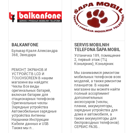
BALKANFONE
SERVIS MOBILNIH
TELEFONA ŠAPA MOBIL
Бульвар Краля Александра
368, Звездара
Устаничка 189, помещение
2, первый этаж (ТЦ
Коньярник), Коньярник
РЕМОНТ ЭКРАНОВ И
Мы занимаемся ремонтом
УСТРОЙСТВ LCD И
мобильных телефонов всех
TOUCHSCREEN В нашем
моделей, а также ремонтом
магазине вы найдете:
планшетов. В нашем
Чехлы Все виды
магазине вы можете найти
оригинальных батарей,
полный ассортимент
включая батареи для
дополнительных
стационарных телефонов
аксессуаров (чехлы,
Оригинальные чехлы
пленки, аккумуляторы,
Зарядные устройства
зарядные устройства для
Автомобильные зарядные
дома и автомобиля, а
устройства Антенны
также аккумуляторы для
Наушники Инструкции
беспроводных телефонов).
Кабели данных и USB
СЕРВИС РАЗБ...
Также мы п...