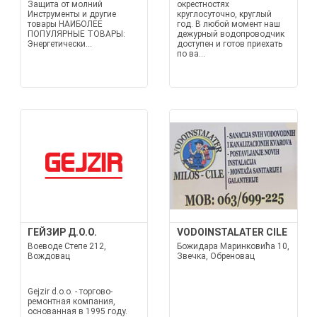
Защита от молний
окрестностях
Инструменты и другие
круглосуточно, круглый
товары НАИБОЛЕЕ
год. В любой момент наш
ПОПУЛЯРНЫЕ ТОВАРЫ:
дежурный водопроводчик
Энергетически...
доступен и готов приехать
по ва...
ГЕЙЗИР Д.О.О.
VODOINSTALATER CILE
Воеводе Степе 212,
Божидара Маринковића 10,
Вождовац
Звечка, Обреновац
Gejzir d.o.o. - торгово-
ремонтная компания,
основанная в 1995 году.