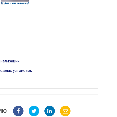
анализации
водных установок
ИЮ