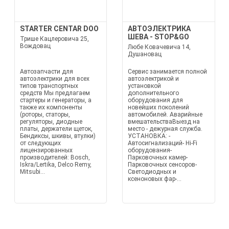
STARTER CENTAR DOO
АВТОЭЛЕКТРИКА
ШЕВА - STOP&GO
Трише Кацлеровича 25,
Вождовац
Любе Ковачевича 14,
Душановац
Автозапчасти для
Сервис занимается полной
автоэлектрики для всех
автоэлектрикой и
типов транспортных
установкой
средств Мы предлагаем
дополнительного
стартеры и генераторы, а
оборудования для
также их компоненты
новейших поколений
(роторы, статоры,
автомобилей. Аварийные
регуляторы, диодные
вмешательстваВыезд на
платы, держатели щеток,
место - дежурная служба.
Бендиксы, шкивы, втулки)
УСТАНОВКА: -
от следующих
Автосигнализаций- Hi-Fi
лицензированных
оборудования-
производителей: Bosch,
Парковочных камер-
Iskra/Lertika, Delco Remy,
Парковочных сенсоров-
Mitsubi...
Светодиодных и
ксеноновых фар-...