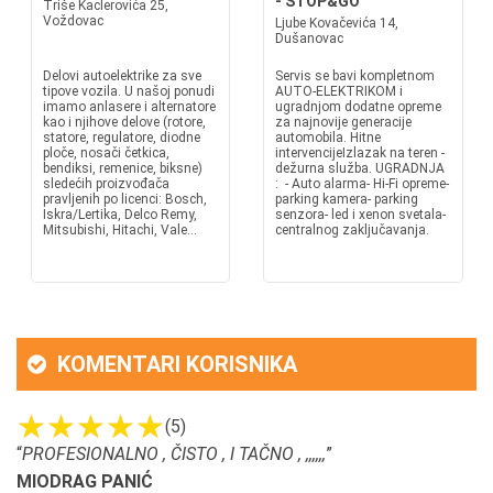
- STOP&GO
Triše Kaclerovića 25,
Voždovac
Ljube Kovačevića 14,
Dušanovac
Delovi autoelektrike za sve
Servis se bavi kompletnom
tipove vozila. U našoj ponudi
AUTO-ELEKTRIKOM i
imamo anlasere i alternatore
ugradnjom dodatne opreme
kao i njihove delove (rotore,
za najnovije generacije
statore, regulatore, diodne
automobila. Hitne
ploče, nosači četkica,
intervencijeIzlazak na teren -
bendiksi, remenice, biksne)
dežurna služba. UGRADNJA
sledećih proizvođača
: - Auto alarma- Hi-Fi opreme-
pravljenih po licenci: Bosch,
parking kamera- parking
Iskra/Lertika, Delco Remy,
senzora- led i xenon svetala-
Mitsubishi, Hitachi, Vale...
centralnog zaključavanja.
KOMENTARI KORISNIKA
(5)
“
PROFESIONALNO , ČISTO , I TAČNO , ,,,,,,
”
MIODRAG PANIĆ