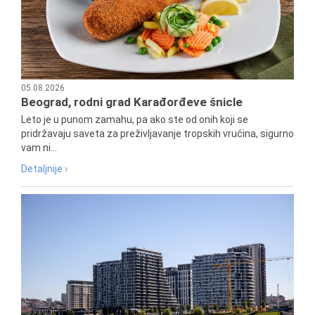
05.08.2026
Beograd, rodni grad Karađorđeve šnicle
Leto je u punom zamahu, pa ako ste od onih koji se
pridržavaju saveta za preživljavanje tropskih vrućina, sigurno
vam ni...
Detaljnije ›