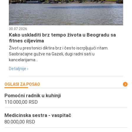
30.07.2026
Kako uskladiti brz tempo života u Beogradu sa
fitnes ciljevima
Život u prestonici diktira brz i često iscrpljujući ritam.
Saobraćajne gužve na Gazeli, dugi radni sati u
kancelarijama...
Detaljnije ›
OGLASI ZA POSAO
Pomoćni radnik u kuhinji
110.000,00 RSD
Medicinska sestra - vaspitač
80.000,00 RSD