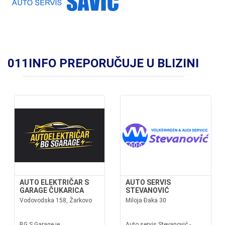
011INFO PREPORUČUJE U BLIZINI
AUTO ELEKTRIČAR S
AUTO SERVIS
GARAGE ČUKARICA
STEVANOVIĆ
Vodovodska 158, Žarkovo
Miloja Đaka 30
BG S Garage je
Auto servis Stevanović -