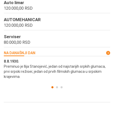
Auto limar
120.000,00 RSD
AUTOMEHANICAR
120.000,00 RSD
Serviser
80.000,00 RSD
NA DANAŠNJI DAN
8.8.1930.
8.
Preminuo je Ilija Stanojević, jedan od najstarijih srpkih glumaca,
U 
prvi srpski režiser, jedan od prvih filmskih glumaca u srpskim
krajevima.