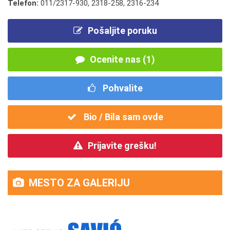
Telefon:
011/2317-930
,
2318-258
,
2316-234
Pošaljite poruku
Ocenite nas (1)
Pohvalite
Bio / Bila sam ovde
Prijavite grešku!
MESTO ZA GALERIJU