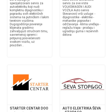
specijalizovani servis za
servis za sve vrste
autoelektriku koji nudi
VOLKSWAGEN I AUDI
kompletnu dijagnostiku i
VOZILA Auto servis
popravku svih električnih
Stevanović vrši usluge: -
sistema na putničkim i lakim
dijagnostike - elektrike -
teretnim vozilima.
mehanike- popravke i
Dugogodišnje poverenje
održavanja - klima uređaja -
klijenata gradimo
reglažu trapa - prodaju i
zahvaljujući stručnom timu,
ugradnju guma i rezervnih
savremenoj opremi i
delova
potpunoj posvećenosti
svakom vozilu, uz
pouzdan...
STARTER CENTAR DOO
AUTO ELEKTRIKA ŠEVA