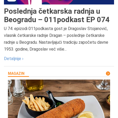
Poslednja četkarska radnja u
Beogradu – 011podkast EP 074
U 74. epizodi 011podkasta gost je Dragoslav Stojanović,
vlasnik četkarske radnje Dragan – poslednje četkarske
radnje u Beogradu. Nastavljajući tradiciju započetu davne
1953. godine, Dragoslav već više...
Detaljnije ›
MAGAZIN