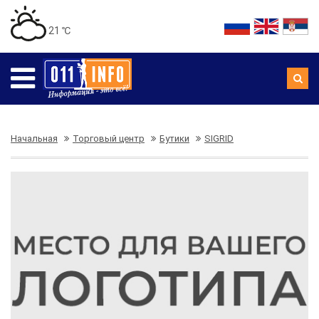
21 ℃
Начальная
Торговый центр
Бутики
SIGRID