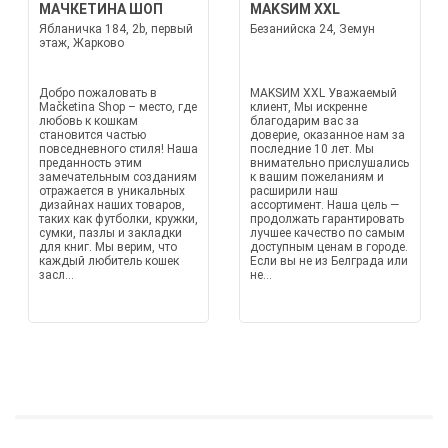
МАЧКЕТИНА ШОП
МАKSИМ XXL
Ябланичка 184, 2b, первый
Безанийска 24, Земун
этаж, Жарково
Добро пожаловать в
МАKSИМ XXL Уважаемый
Mačketina Shop – место, где
клиент, Мы искренне
любовь к кошкам
благодарим вас за
становится частью
доверие, оказанное нам за
повседневного стиля! Наша
последние 10 лет. Мы
преданность этим
внимательно прислушались
замечательным созданиям
к вашим пожеланиям и
отражается в уникальных
расширили наш
дизайнах наших товаров,
ассортимент. Наша цель —
таких как футболки, кружки,
продолжать гарантировать
сумки, пазлы и закладки
лучшее качество по самым
для книг. Мы верим, что
доступным ценам в городе.
каждый любитель кошек
Если вы не из Белграда или
засл...
не...