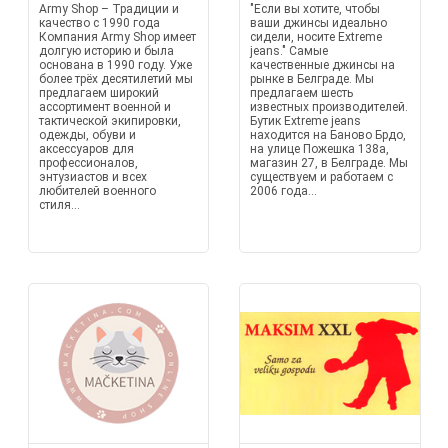
Army Shop – Традиции и
"Если вы хотите, чтобы
качество с 1990 года
ваши джинсы идеально
Компания Army Shop имеет
сидели, носите Extreme
долгую историю и была
jeans." Самые
основана в 1990 году. Уже
качественные джинсы на
более трёх десятилетий мы
рынке в Белграде. Мы
предлагаем широкий
предлагаем шесть
ассортимент военной и
известных производителей.
тактической экипировки,
Бутик Extreme jeans
одежды, обуви и
находится на Баново Брдо,
аксессуаров для
на улице Пожешка 138а,
профессионалов,
магазин 27, в Белграде. Мы
энтузиастов и всех
существуем и работаем с
любителей военного
2006 года...
стиля...