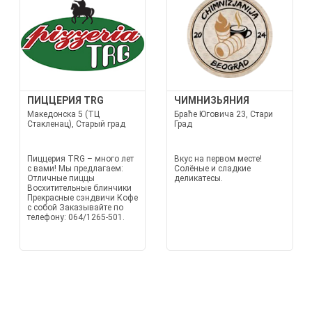
ПИЦЦЕРИЯ TRG
ЧИМНИЗЬЯНИЯ
Македонска 5 (ТЦ
Браће Юговича 23, Стари
Стакленац), Старый град
Град
Пиццерия TRG – много лет
Вкус на первом месте!
с вами! Мы предлагаем:
Солёные и сладкие
Отличные пиццы
деликатесы.
Восхитительные блинчики
Прекрасные сэндвичи Кофе
с собой Заказывайте по
телефону: 064/1265-501.