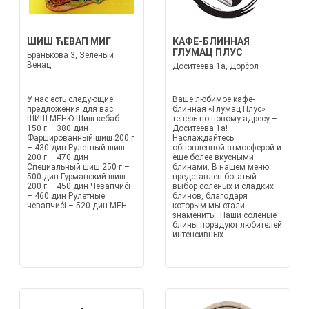
ШИШ ЋЕВАП МИГ
КАФЕ-БЛИННАЯ
ГЛУМАЦ ПЛУС
Бранькова 3, Зеленый
Венац
Доситеева 1а, Дорćол
У нас есть следующие
Ваше любимое кафе-
предложения для вас:
блинная «Глумац Плус»
ШИШ МЕНЮ Шиш кебаб
теперь по новому адресу –
150 г – 380 дин
Доситеева 1а!
Фаршированный шиш 200 г
Наслаждайтесь
– 430 дин Рулетный шиш
обновленной атмосферой и
200 г – 470 дин
еще более вкусными
Специальный шиш 250 г –
блинами. В нашем меню
500 дин Гурманский шиш
представлен богатый
200 г – 450 дин Чевапчиći
выбор соленых и сладких
– 460 дин Рулетные
блинов, благодаря
чевапчиći – 520 дин МЕН...
которым мы стали
знамениты. Наши соленые
блины порадуют любителей
интенсивных...