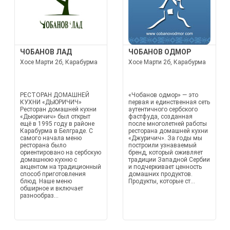
ЧОБАНОВ ЛАД
ЧОБАНОВ ОДМОР
Хосе Марти 2б, Карабурма
Хосе Марти 2б, Карабурма
РЕСТОРАН ДОМАШНЕЙ
«Чобанов одмор» — это
КУХНИ «ДЬЮРИЧИЧ»
первая и единственная сеть
Ресторан домашней кухни
аутентичного сербского
«Дьюричич» был открыт
фастфуда, созданная
ещё в 1995 году в районе
после многолетней работы
Карабурма в Белграде. С
ресторана домашней кухни
самого начала меню
«Джуричич». За годы мы
ресторана было
построили узнаваемый
ориентировано на сербскую
бренд, который оживляет
домашнюю кухню с
традиции Западной Сербии
акцентом на традиционный
и подчеркивает ценность
способ приготовления
домашних продуктов.
блюд. Наше меню
Продукты, которые ст...
обширное и включает
разнообраз...