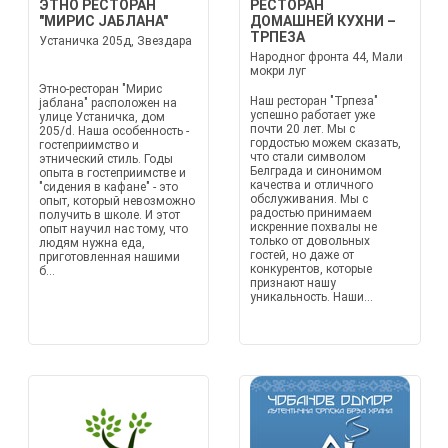
ЭТНО РЕСТОРАН
РЕСТОРАН
"МИРИС ЈАБЛАНА"
ДОМАШНЕЙ КУХНИ –
ТРПЕЗА
Устаничка 205д, Звездара
Народног фронта 44, Мали
мокри луг
Этно-ресторан "Мирис
Наш ресторан "Трпеза"
јаблана" расположен на
успешно работает уже
улице Устаничка, дом
почти 20 лет. Мы с
205/d. Наша особенность -
гордостью можем сказать,
гостеприимство и
что стали символом
этнический стиль. Годы
Белграда и синонимом
опыта в гостеприимстве и
качества и отличного
"сидения в кафане" - это
обслуживания. Мы с
опыт, который невозможно
радостью принимаем
получить в школе. И этот
искренние похвалы не
опыт научил нас тому, что
только от довольных
людям нужна еда,
гостей, но даже от
приготовленная нашими
конкурентов, которые
б...
признают нашу
уникальность. Наши...