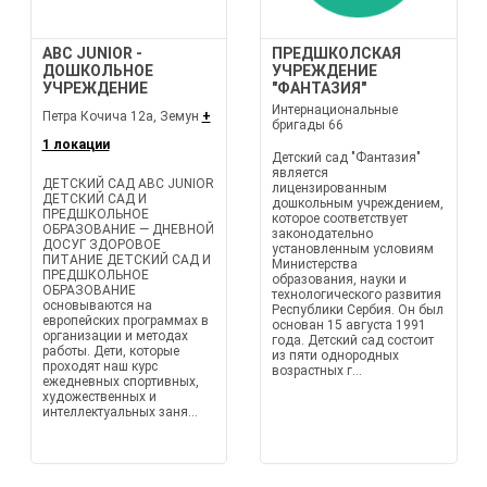
ABC JUNIOR -
ПРЕДШКОЛСКАЯ
ДОШКОЛЬНОЕ
УЧРЕЖДЕНИЕ
УЧРЕЖДЕНИЕ
"ФАНТАЗИЯ"
Интернациональные
Петра Кочича 12а, Земун
+
бригады 66
1 локации
Детский сад "Фантазия"
является
ДЕТСКИЙ САД ABC JUNIOR
лицензированным
ДЕТСКИЙ САД И
дошкольным учреждением,
ПРЕДШКОЛЬНОЕ
которое соответствует
ОБРАЗОВАНИЕ — ДНЕВНОЙ
законодательно
ДОСУГ ЗДОРОВОЕ
установленным условиям
ПИТАНИЕ ДЕТСКИЙ САД И
Министерства
ПРЕДШКОЛЬНОЕ
образования, науки и
ОБРАЗОВАНИЕ
технологического развития
основываются на
Республики Сербия. Он был
европейских программах в
основан 15 августа 1991
организации и методах
года. Детский сад состоит
работы. Дети, которые
из пяти однородных
проходят наш курс
возрастных г...
ежедневных спортивных,
художественных и
интеллектуальных заня...