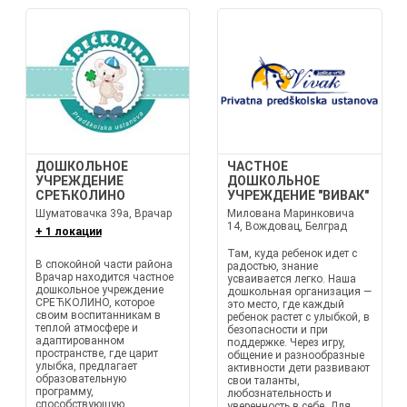
ДОШКОЛЬНОЕ
ЧАСТНОЕ
УЧРЕЖДЕНИЕ
ДОШКОЛЬНОЕ
СРЕЋКОЛИНО
УЧРЕЖДЕНИЕ "ВИВАК"
Шуматовачка 39a, Врачар
Милована Маринковича
14, Вождовац, Белград
+ 1 локации
Там, куда ребенок идет с
В спокойной части района
радостью, знание
Врачар находится частное
усваивается легко. Наша
дошкольное учреждение
дошкольная организация —
СРЕЋКОЛИНО, которое
это место, где каждый
своим воспитанникам в
ребенок растет с улыбкой, в
теплой атмосфере и
безопасности и при
адаптированном
поддержке. Через игру,
пространстве, где царит
общение и разнообразные
улыбка, предлагает
активности дети развивают
образовательную
свои таланты,
программу,
любознательность и
способствующую
уверенность в себе. Для