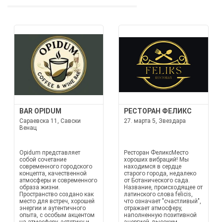
BAR OPIDUM
РЕСТОРАН ФЕЛИКС
Сараевска 11, Савски
27. марта 5, Звездара
Венац
Opidum представляет
Ресторан ФеликсМесто
собой сочетание
хороших вибраций! Мы
современного городского
находимся в сердце
концепта, качественной
старого города, недалеко
атмосферы и современного
от Ботанического сада.
образа жизни.
Название, происходящее от
Пространство создано как
латинского слова felicis,
место для встреч, хорошей
что означает "счастливый",
энергии и аутентичного
отражает атмосферу,
опыта, с особым акцентом
наполненную позитивной