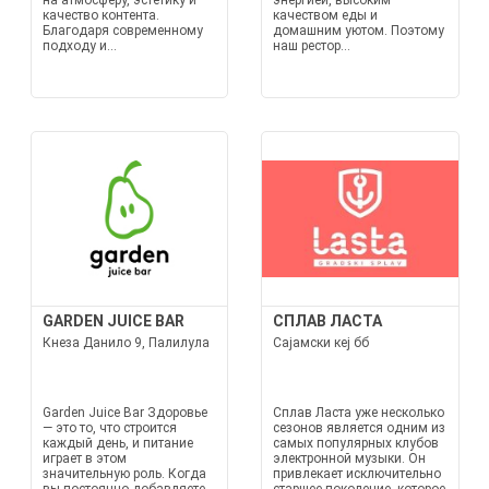
на атмосферу, эстетику и
энергией, высоким
качество контента.
качеством еды и
Благодаря современному
домашним уютом. Поэтому
подходу и...
наш рестор...
GARDEN JUICE BAR
СПЛАВ ЛАСТА
Кнеза Данило 9, Палилула
Сајамски кеј бб
Garden Juice Bar Здоровье
Сплав Ласта уже несколько
— это то, что строится
сезонов является одним из
каждый день, и питание
самых популярных клубов
играет в этом
электронной музыки. Он
значительную роль. Когда
привлекает исключительно